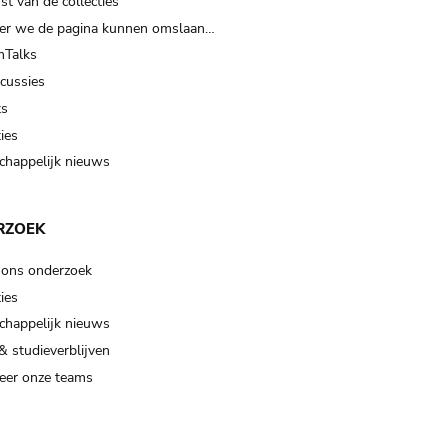
t van de collecties
er we de pagina kunnen omslaan…
Talks
scussies
ts
ies
happelijk nieuws
RZOEK
 ons onderzoek
ies
happelijk nieuws
& studieverblijven
eer onze teams