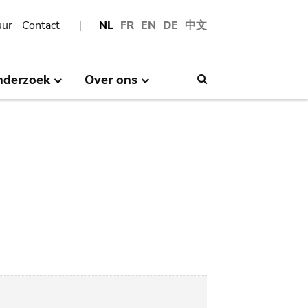
uur
Contact
NL
FR
EN
DE
中文
nderzoek
Over ons
Search