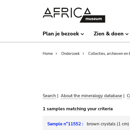
Skip
Skip
to
to
main
search
content
Plan je bezoek
Zien & doen
Breadcrumb
Home
Onderzoek
Collecties, archieven en 
Search
|
About the mineralogy database
|
C
1 samples matching your criteria
Sample n°11552 :
brown crystals (1 cm)