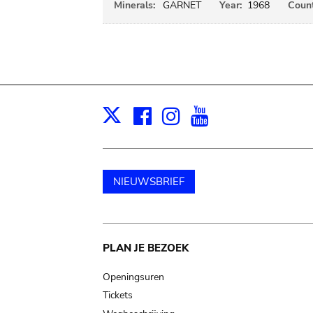
Minerals:
GARNET
Year:
1968
Count
Facebook
Instagram
Youtube
Print
X
NIEUWSBRIEF
Main
PLAN JE BEZOEK
navigation
Openingsuren
Tickets