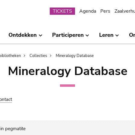
Submenu
TICKETS
Agenda
Pers
Zaalverh
Ontdekken
Participeren
Leren
O
bibliotheken
Collecties
Mineralogy Database
Mineralogy Database
ontact
 in pegmatite