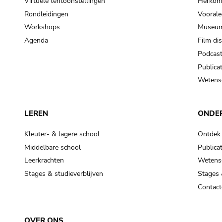
Virtuele tentoonstellingen
Herkoms
Rondleidingen
Voorale
Workshops
Museum
Agenda
Film di
Podcas
Publicat
Wetensc
LEREN
ONDE
Kleuter- & lagere school
Ontdek
Middelbare school
Publicat
Leerkrachten
Wetensc
Stages & studieverblijven
Stages 
Contact
OVER ONS