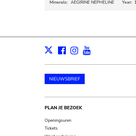
Minerals:
AEGIRINE NEPHELINE
Year:
Facebook
Instagram
Youtube
Print
X
NIEUWSBRIEF
Main
PLAN JE BEZOEK
navigation
Openingsuren
Tickets