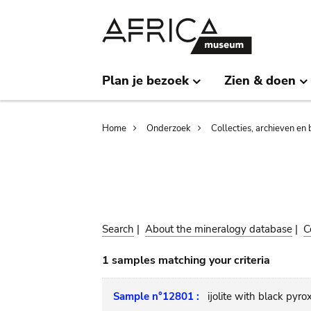
Skip
Skip
to
to
main
search
content
Plan je bezoek
Zien & doen
Breadcrumb
Home
Onderzoek
Collecties, archieven en 
Search
|
About the mineralogy database
|
C
1 samples matching your criteria
Sample n°12801 :
ijolite with black pyr