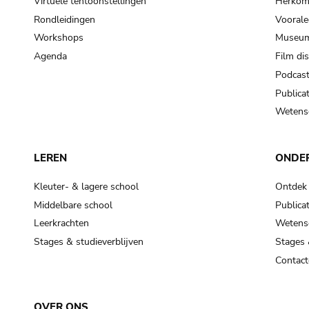
Virtuele tentoonstellingen
Herkoms
Rondleidingen
Voorale
Workshops
Museum
Agenda
Film di
Podcas
Publicat
Wetensc
LEREN
ONDE
Kleuter- & lagere school
Ontdek
Middelbare school
Publicat
Leerkrachten
Wetensc
Stages & studieverblijven
Stages 
Contact
OVER ONS