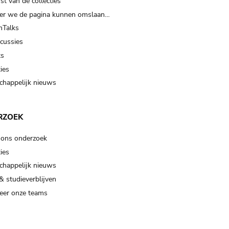
t van de collecties
er we de pagina kunnen omslaan…
Talks
scussies
ts
ies
happelijk nieuws
RZOEK
 ons onderzoek
ies
happelijk nieuws
& studieverblijven
eer onze teams