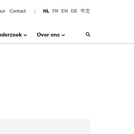
uur
Contact
NL
FR
EN
DE
中文
nderzoek
Over ons
Search