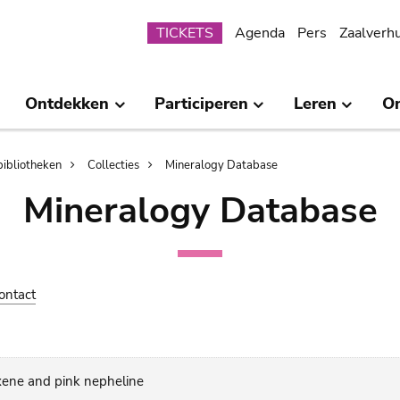
Submenu
TICKETS
Agenda
Pers
Zaalverh
Ontdekken
Participeren
Leren
O
bibliotheken
Collecties
Mineralogy Database
Mineralogy Database
ontact
oxene and pink nepheline