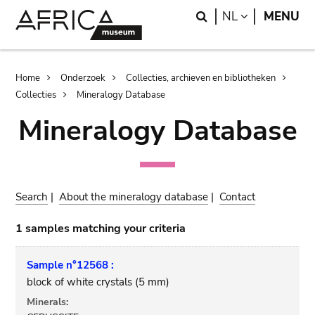
Skip
Skip
Search
LANGUAGE
NL
MENU
to
to
main
search
content
Breadcrumb
Home
Onderzoek
Collecties, archieven en bibliotheken
Collecties
Mineralogy Database
Mineralogy Database
Search
|
About the mineralogy database
|
Contact
1 samples matching your criteria
Sample n°12568 :
block of white crystals (5 mm)
Minerals: