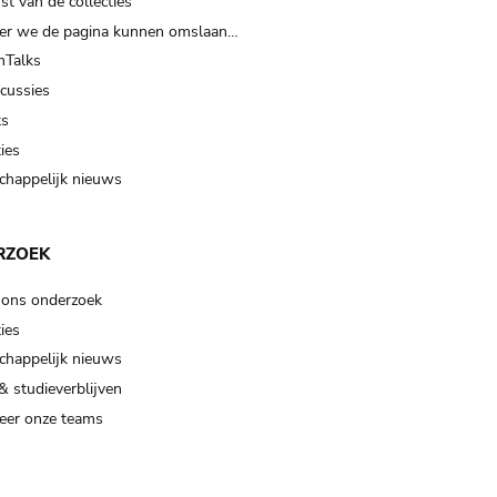
t van de collecties
er we de pagina kunnen omslaan…
Talks
scussies
ts
ies
happelijk nieuws
RZOEK
 ons onderzoek
ies
happelijk nieuws
& studieverblijven
eer onze teams