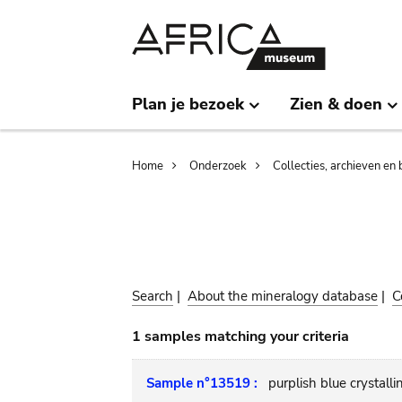
Skip
Skip
to
to
main
search
content
Plan je bezoek
Zien & doen
Breadcrumb
Home
Onderzoek
Collecties, archieven en 
Search
|
About the mineralogy database
|
C
1 samples matching your criteria
Sample n°13519 :
purplish blue crystall