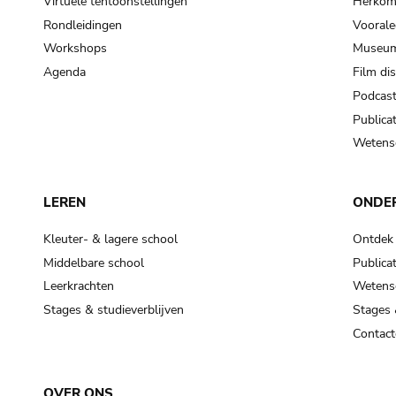
Virtuele tentoonstellingen
Herkoms
Rondleidingen
Voorale
Workshops
Museum
Agenda
Film di
Podcas
Publicat
Wetensc
LEREN
ONDE
Kleuter- & lagere school
Ontdek
Middelbare school
Publicat
Leerkrachten
Wetensc
Stages & studieverblijven
Stages 
Contact
OVER ONS