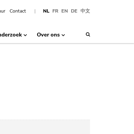
uur
Contact
NL
FR
EN
DE
中文
nderzoek
Over ons
Search