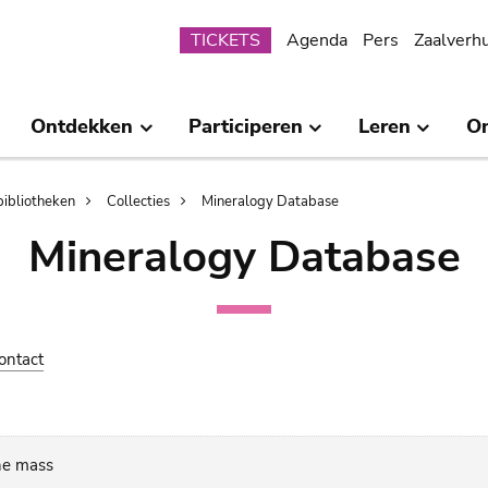
Submenu
TICKETS
Agenda
Pers
Zaalverh
Ontdekken
Participeren
Leren
O
bibliotheken
Collecties
Mineralogy Database
Mineralogy Database
ontact
ine mass