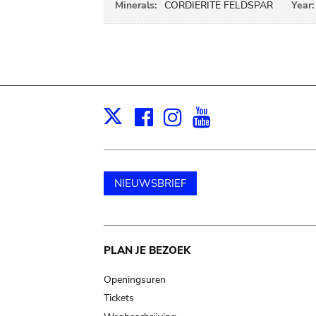
Minerals:
CORDIERITE FELDSPAR
Year:
Facebook
Instagram
Youtube
Print
X
NIEUWSBRIEF
Main
PLAN JE BEZOEK
navigation
Openingsuren
Tickets