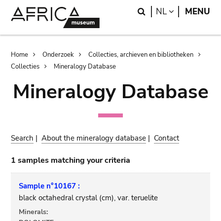
Skip
Skip
Search
LANGUAGE
NL
MENU
to
to
main
search
content
Breadcrumb
Home
Onderzoek
Collecties, archieven en bibliotheken
Collecties
Mineralogy Database
Mineralogy Database
Search
|
About the mineralogy database
|
Contact
1 samples matching your criteria
Sample n°10167 :
black octahedral crystal (cm), var. teruelite
Minerals: