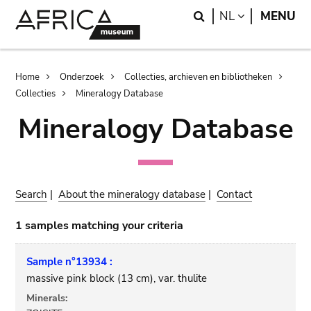
Skip
Skip
Search
LANGUAGE
NL
MENU
to
to
main
search
content
Breadcrumb
Home
Onderzoek
Collecties, archieven en bibliotheken
Collecties
Mineralogy Database
Mineralogy Database
Search
|
About the mineralogy database
|
Contact
1 samples matching your criteria
Sample n°13934 :
massive pink block (13 cm), var. thulite
Minerals: