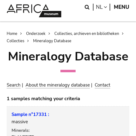
Skip
Skip
Search
LANGUAGE
NL
MENU
to
to
main
search
content
Breadcrumb
Home
Onderzoek
Collecties, archieven en bibliotheken
Collecties
Mineralogy Database
Mineralogy Database
Search
|
About the mineralogy database
|
Contact
1 samples matching your criteria
Sample n°17331 :
massive
Minerals: