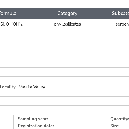
Formula
Category
Subcat
Si
O
(OH)
phyllosilicates
serpen
3
2
5
4
Locality:
Varaita Valley
Sampling year:
Quantity
Registration date:
Size: