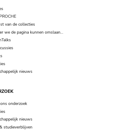
es
t PROCHE
t van de collecties
er we de pagina kunnen omslaan…
Talks
scussies
ts
ies
happelijk nieuws
RZOEK
 ons onderzoek
ies
happelijk nieuws
& studieverblijven