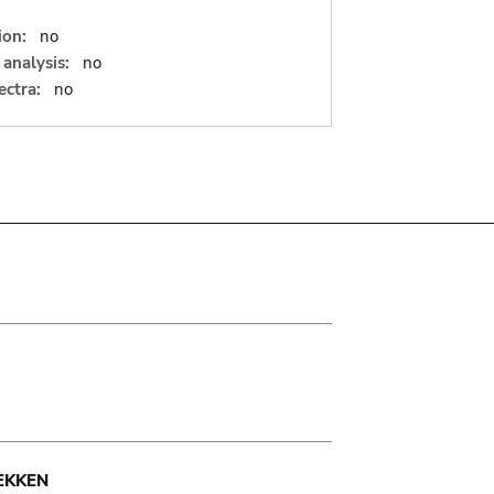
ion:
no
analysis:
no
ectra:
no
EKKEN