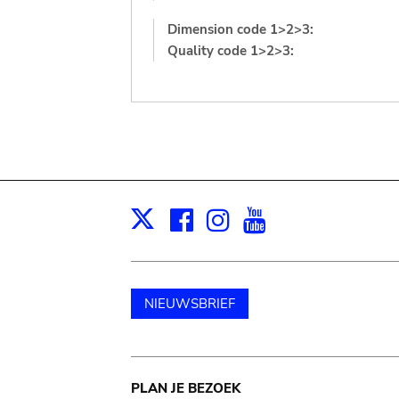
Dimension code 1>2>3:
Quality code 1>2>3:
Facebook
Instagram
Youtube
Print
X
NIEUWSBRIEF
Main
PLAN JE BEZOEK