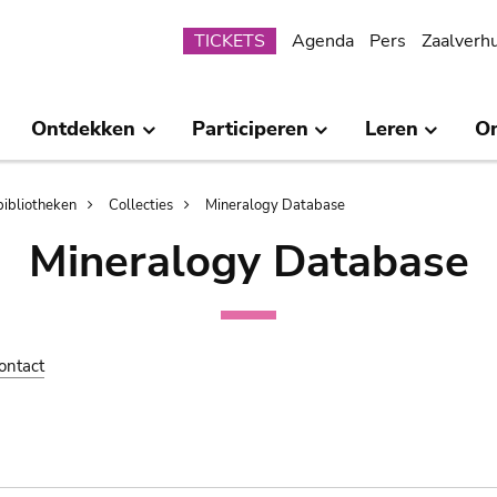
Submenu
TICKETS
Agenda
Pers
Zaalverh
Ontdekken
Participeren
Leren
O
bibliotheken
Collecties
Mineralogy Database
Mineralogy Database
ontact