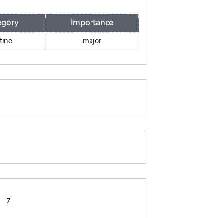
egory
Importance
tine
major
:
7