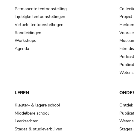
Permanente tentoonstelling
Collecti
Tijdelijke tentoonstellingen
Projec
Virtuele tentoonstellingen
Herkoms
Rondleidingen
Voorale
Workshops
Museum
Agenda
Film di
Podcas
Publicat
Wetensc
LEREN
ONDE
Kleuter- & lagere school
Ontdek
Middelbare school
Publicat
Leerkrachten
Wetensc
Stages & studieverblijven
Stages 