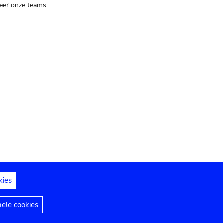
eer onze teams
kies
dedelingen
Toegankelijkheidsverklaring
nele cookies