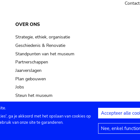
Contact
OVER ONS
Strategie, ethiek, organisatie
Geschiedenis & Renovatie
Standpunten van het museum
Partnerschappen
Jaarverslagen
Plan gebouwen
Jobs
Steun het museum
te.
Accepteer alle coo
kies', ga je akkoord met het opslaan van cookies op
ontact
Privacy instellingen
Juridische me
ebruik van onze site te garanderen.
Nee, enkel functio