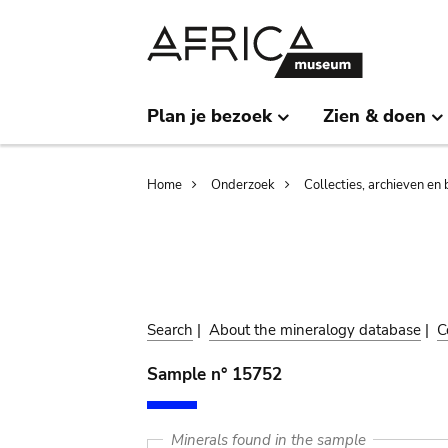
Skip
Skip
to
to
main
search
content
Plan je bezoek
Zien & doen
Breadcrumb
Home
Onderzoek
Collecties, archieven en 
Search
|
About the mineralogy database
|
C
Sample n° 15752
Minerals found in the sample