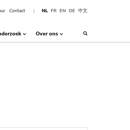
uur
Contact
NL
FR
EN
DE
中文
nderzoek
Over ons
Search