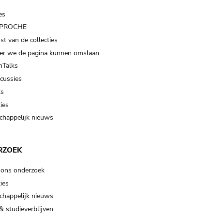
es
t PROCHE
t van de collecties
er we de pagina kunnen omslaan…
Talks
scussies
ts
ies
happelijk nieuws
RZOEK
 ons onderzoek
ies
happelijk nieuws
& studieverblijven