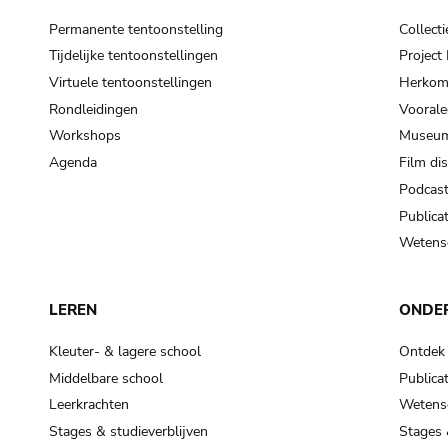
Permanente tentoonstelling
Collecti
Tijdelijke tentoonstellingen
Projec
Virtuele tentoonstellingen
Herkoms
Rondleidingen
Voorale
Workshops
Museum
Agenda
Film di
Podcas
Publicat
Wetensc
LEREN
ONDE
Kleuter- & lagere school
Ontdek
Middelbare school
Publicat
Leerkrachten
Wetensc
Stages & studieverblijven
Stages 