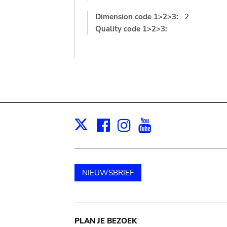
Dimension code 1>2>3:
2
Quality code 1>2>3:
Facebook
Instagram
Youtube
Print
X
NIEUWSBRIEF
Main
PLAN JE BEZOEK