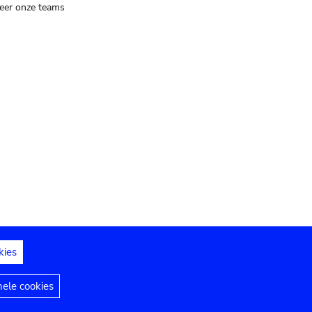
eer onze teams
kies
dedelingen
Toegankelijkheidsverklaring
nele cookies