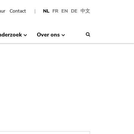
uur
Contact
NL
FR
EN
DE
中文
nderzoek
Over ons
Search