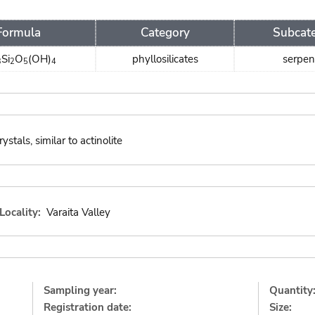
Formula
Category
Subcat
Si
O
(OH)
phyllosilicates
serpen
3
2
5
4
stals, similar to actinolite
Locality:
Varaita Valley
Sampling year:
Quantity
Registration date:
Size: