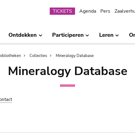
Submenu
TICKETS
Agenda
Pers
Zaalverh
Ontdekken
Participeren
Leren
O
bibliotheken
Collecties
Mineralogy Database
Mineralogy Database
ontact