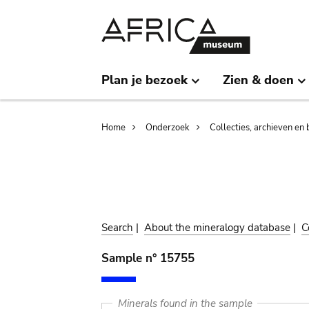
Skip
Skip
to
to
main
search
content
Plan je bezoek
Zien & doen
Breadcrumb
Home
Onderzoek
Collecties, archieven en 
Search
|
About the mineralogy database
|
C
Sample n° 15755
Minerals found in the sample