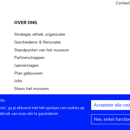
Contact
OVER ONS
Strategie, ethiek, organisatie
Geschiedenis & Renovatie
Standpunten van het museum
Partnerschappen
Jaarverslagen
Plan gebouwen
Jobs
Steun het museum
te.
Accepteer alle coo
kies', ga je akkoord met het opslaan van cookies op
ontact
Privacy instellingen
Juridische me
ebruik van onze site te garanderen.
Nee, enkel functio