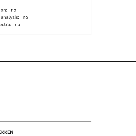
ion:
no
analysis:
no
ectra:
no
EKKEN