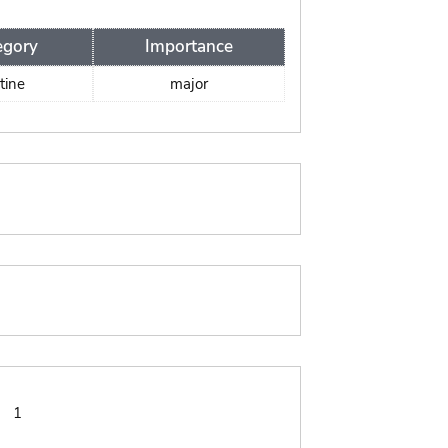
egory
Importance
tine
major
:
1