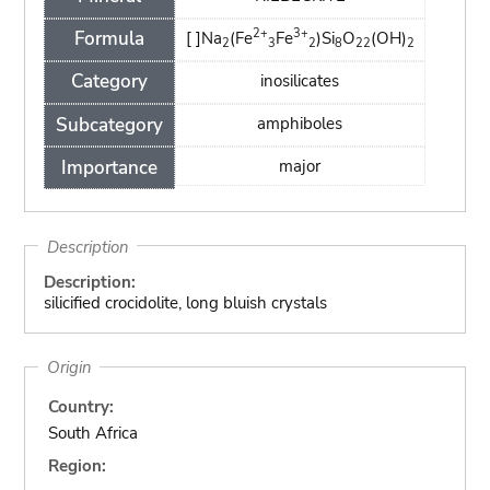
2+
3+
Formula
[ ]Na
(Fe
Fe
)Si
O
(OH)
2
3
2
8
22
2
Category
inosilicates
Subcategory
amphiboles
Importance
major
Description
Description:
silicified crocidolite, long bluish crystals
Origin
Country:
South Africa
Region: