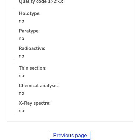
Quality code 1>2>3:
Holotype:
no
Paratype:
no
Radioactive:
no
Thin section:
no
Chemical analysis:
no
X-Ray spectra:
no
Previous page