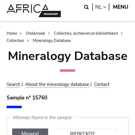
Skip
Skip
Search
LANGUAGE
NL
MENU
to
to
main
search
content
Breadcrumb
Home
Onderzoek
Collecties, archieven en bibliotheken
Collecties
Mineralogy Database
Mineralogy Database
Search
|
About the mineralogy database
|
Contact
Sample n° 15760
Minerals found in the sample
Mineral
RIEBECKITE