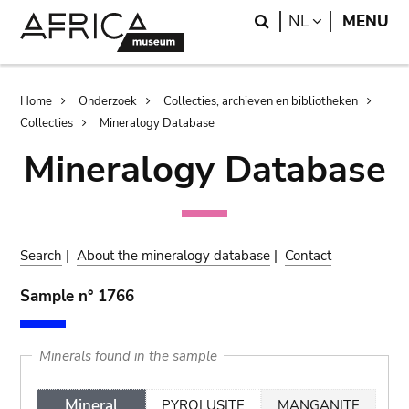
Skip
Skip
Search
LANGUAGE
NL
MENU
to
to
main
search
content
Breadcrumb
Home
Onderzoek
Collecties, archieven en bibliotheken
Collecties
Mineralogy Database
Mineralogy Database
Search
|
About the mineralogy database
|
Contact
Sample n° 1766
Minerals found in the sample
Mineral
PYROLUSITE
MANGANITE