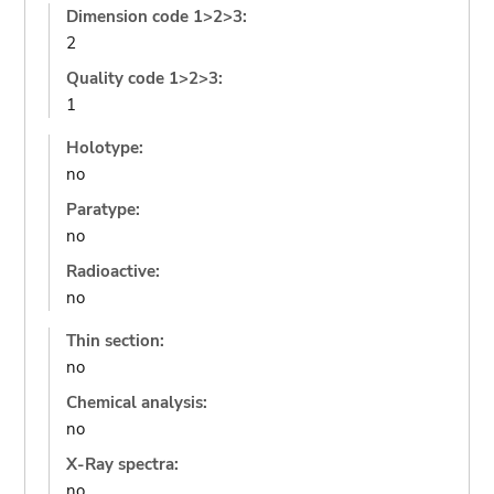
Dimension code 1>2>3:
2
Quality code 1>2>3:
1
Holotype:
no
Paratype:
no
Radioactive:
no
Thin section:
no
Chemical analysis:
no
X-Ray spectra:
no