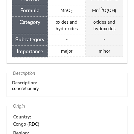
+3
Formula
MnO
Mn
O(OH)
2
Category
oxides and
oxides and
hydroxides
hydroxides
Subcategory
-
-
Importance
major
minor
Description
Description:
concretionary
Origin
Country:
Congo (RDC)
Region: