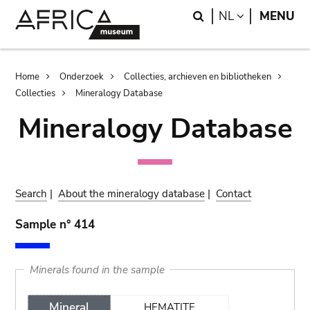
Skip
Skip
Search
LANGUAGE
NL
MENU
to
to
main
search
content
Breadcrumb
Home
Onderzoek
Collecties, archieven en bibliotheken
Collecties
Mineralogy Database
Mineralogy Database
Search
|
About the mineralogy database
|
Contact
Sample n° 414
Minerals found in the sample
Mineral
HEMATITE