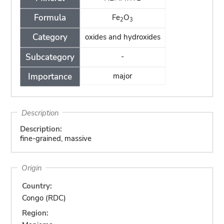
Formula
Fe
O
2
3
Category
oxides and hydroxides
Subcategory
-
Importance
major
Description
Description:
fine-grained, massive
Origin
Country:
Congo (RDC)
Region: