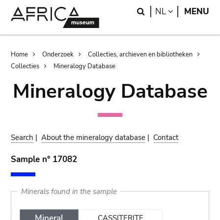
Skip
Skip
Search
LANGUAGE
NL
MENU
to
to
main
search
content
Breadcrumb
Home
Onderzoek
Collecties, archieven en bibliotheken
Collecties
Mineralogy Database
Mineralogy Database
Search
|
About the mineralogy database
|
Contact
Sample n° 17082
Minerals found in the sample
Mineral
CASSITERITE