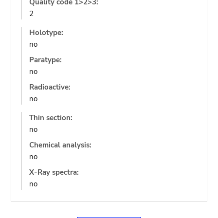
Quality code 1>2>3:
2
Holotype:
no
Paratype:
no
Radioactive:
no
Thin section:
no
Chemical analysis:
no
X-Ray spectra:
no