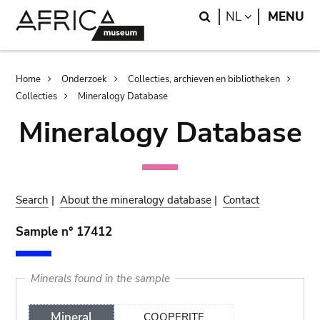
Skip
Skip
Search
LANGUAGE
NL
MENU
to
to
main
search
content
Breadcrumb
Home
Onderzoek
Collecties, archieven en bibliotheken
Collecties
Mineralogy Database
Mineralogy Database
Search
|
About the mineralogy database
|
Contact
Sample n° 17412
Minerals found in the sample
Mineral
COOPERITE