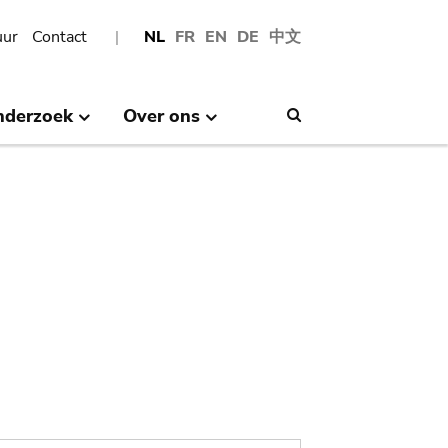
uur
Contact
NL
FR
EN
DE
中文
nderzoek
Over ons
Search