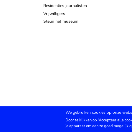
Residenties journalisten
Vrijwilligers
Steun het museum
We gebruiken cookies op onze websi
Door te klikken op 'Accepteer alle coo
Submenu
TICKETS
Agenda
Pers
Zaalverhuur
C
je apparaat om een zo goed mogelijk g