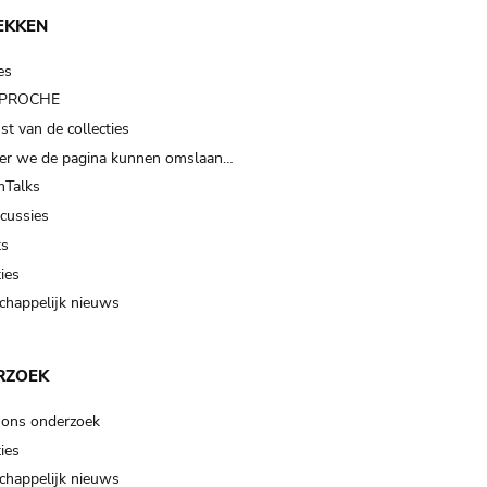
EKKEN
es
t PROCHE
t van de collecties
er we de pagina kunnen omslaan…
Talks
scussies
ts
ies
happelijk nieuws
RZOEK
 ons onderzoek
ies
happelijk nieuws