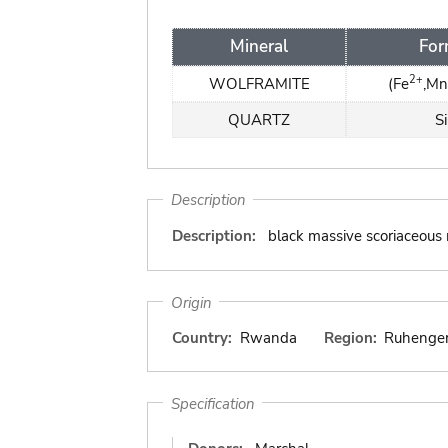
Mineral
For
2+
WOLFRAMITE
(Fe
,Mn
QUARTZ
S
Description
Description:
black massive scoriaceous 
Origin
Country:
Rwanda
Region:
Ruhenger
Specification