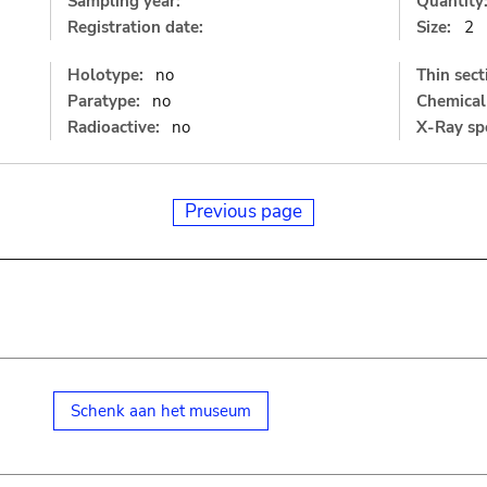
Sampling year:
Quantity
Registration date:
Size:
2
Holotype:
no
Thin sect
Paratype:
no
Chemical 
Radioactive:
no
X-Ray sp
Previous page
Schenk aan het museum