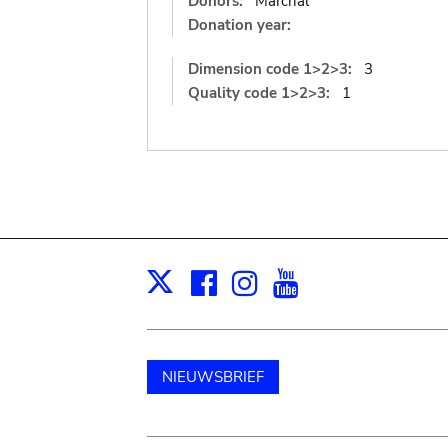
Donors:
Marchal
Donation year:
Dimension code 1>2>3:
3
Quality code 1>2>3:
1
Facebook
Instagram
Youtube
Print
X
NIEUWSBRIEF