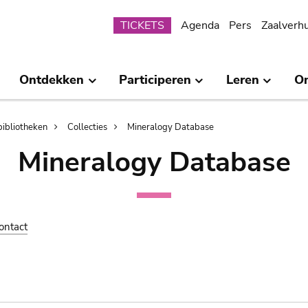
Submenu
TICKETS
Agenda
Pers
Zaalverh
Ontdekken
Participeren
Leren
O
bibliotheken
Collecties
Mineralogy Database
Mineralogy Database
ontact