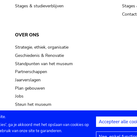
Stages & studieverblijven
Stages 
Contact
OVER ONS
Strategie, ethiek, organisatie
Geschiedenis & Renovatie
Standpunten van het museum
Partnerschappen
Jaarverslagen
Plan gebouwen
Jobs
Steun het museum
te.
Accepteer alle coo
kies', ga je akkoord met het opslaan van cookies op
ontact
Privacy instellingen
Juridische me
ebruik van onze site te garanderen.
Nee, enkel functio