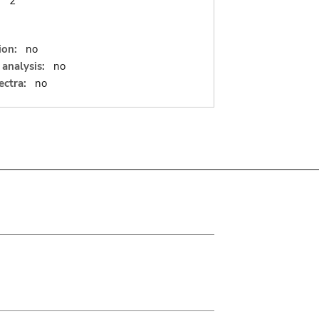
:
2
ion:
no
analysis:
no
ectra:
no