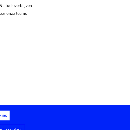
& studieverblijven
eer onze teams
kies
dedelingen
Toegankelijkheidsverklaring
nele cookies