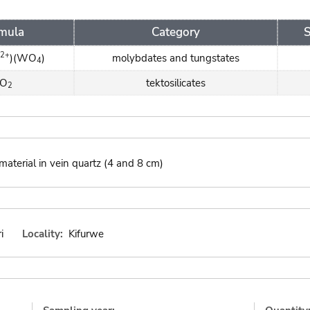
mula
Category
S
2+
)(WO
)
molybdates and tungstates
4
iO
tektosilicates
2
material in vein quartz (4 and 8 cm)
i
Locality:
Kifurwe