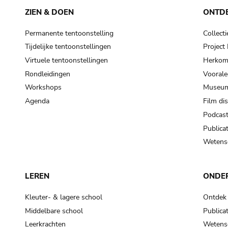
ZIEN & DOEN
ONTD
Permanente tentoonstelling
Collecti
Tijdelijke tentoonstellingen
Projec
Virtuele tentoonstellingen
Herkoms
Rondleidingen
Voorale
Workshops
Museum
Agenda
Film di
Podcas
Publicat
Wetensc
LEREN
ONDE
Kleuter- & lagere school
Ontdek
Middelbare school
Publicat
Leerkrachten
Wetensc