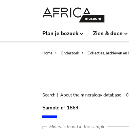
Skip
Skip
to
to
main
search
content
Plan je bezoek
Zien & doen
Breadcrumb
Home
Onderzoek
Collecties, archieven en 
Search
|
About the mineralogy database
|
C
Sample n° 1869
Minerals found in the sample