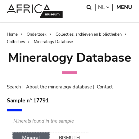
Skip
Skip
Search
LANGUAGE
NL
MENU
to
to
main
search
content
Breadcrumb
Home
Onderzoek
Collecties, archieven en bibliotheken
Collecties
Mineralogy Database
Mineralogy Database
Search
|
About the mineralogy database
|
Contact
Sample n° 17791
Minerals found in the sample
Mineral
BISMUTH