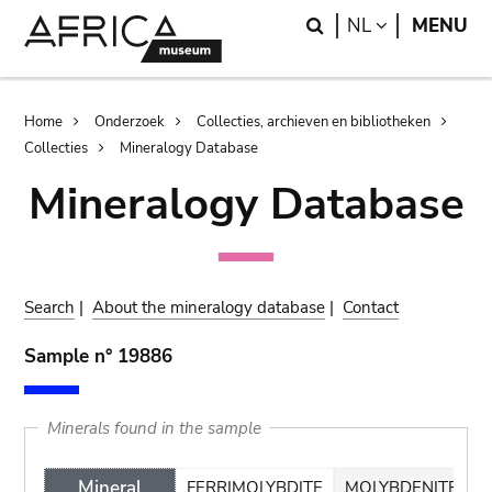
Skip
Skip
Search
LANGUAGE
NL
MENU
to
to
main
search
content
Breadcrumb
Home
Onderzoek
Collecties, archieven en bibliotheken
Collecties
Mineralogy Database
Mineralogy Database
Search
|
About the mineralogy database
|
Contact
Sample n° 19886
Minerals found in the sample
Mineral
FERRIMOLYBDITE
MOLYBDENITE