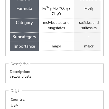
3+
6+
Formula
Fe
(Mo
O
)
•
MoS
2
4
3
2
7H
O
2
Category
molybdates and
sulfides and
tungstates
sulfosalts
Subcategory
-
-
Importance
major
major
Description
Description:
yellow crusts
Origin
Country:
USA