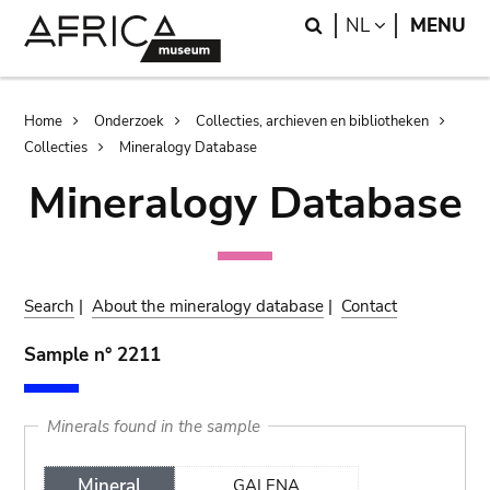
Skip
Skip
Search
LANGUAGE
NL
MENU
to
to
main
search
content
Breadcrumb
Home
Onderzoek
Collecties, archieven en bibliotheken
Collecties
Mineralogy Database
Mineralogy Database
Search
|
About the mineralogy database
|
Contact
Sample n° 2211
Minerals found in the sample
Mineral
GALENA