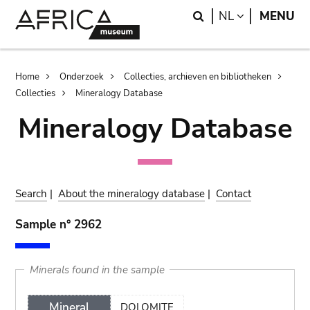
Skip
Skip
Search
LANGUAGE
NL
MENU
to
to
main
search
content
Breadcrumb
Home
Onderzoek
Collecties, archieven en bibliotheken
Collecties
Mineralogy Database
Mineralogy Database
Search
|
About the mineralogy database
|
Contact
Sample n° 2962
Minerals found in the sample
Mineral
DOLOMITE