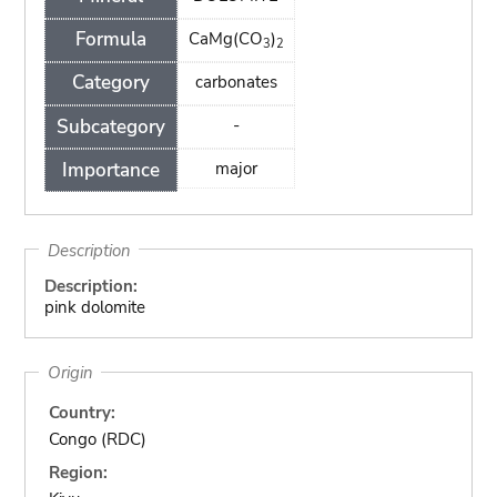
Formula
CaMg(CO
)
3
2
Category
carbonates
Subcategory
-
Importance
major
Description
Description:
pink dolomite
Origin
Country:
Congo (RDC)
Region: