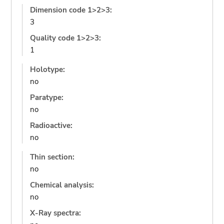
Dimension code 1>2>3:
3
Quality code 1>2>3:
1
Holotype:
no
Paratype:
no
Radioactive:
no
Thin section:
no
Chemical analysis:
no
X-Ray spectra: