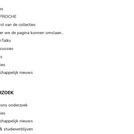
es
t PROCHE
t van de collecties
er we de pagina kunnen omslaan…
Talks
scussies
ts
ies
happelijk nieuws
RZOEK
 ons onderzoek
ies
happelijk nieuws
& studieverblijven