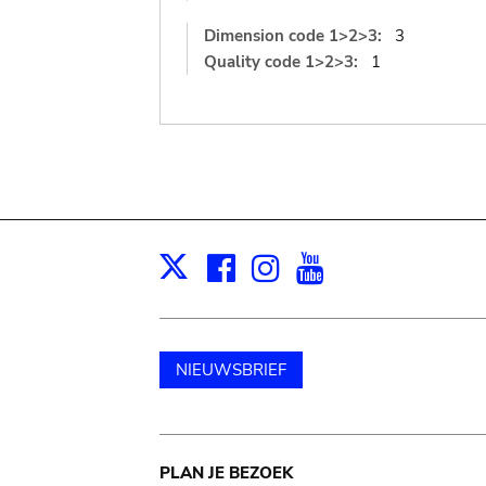
Dimension code 1>2>3:
3
Quality code 1>2>3:
1
Facebook
Instagram
Youtube
Print
X
NIEUWSBRIEF
Main
PLAN JE BEZOEK