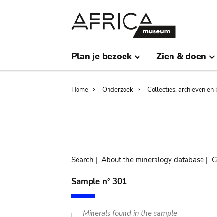
Skip
Skip
to
to
main
search
content
Plan je bezoek
Zien & doen
Breadcrumb
Home
Onderzoek
Collecties, archieven en 
Search
|
About the mineralogy database
|
C
Sample n° 301
Minerals found in the sample