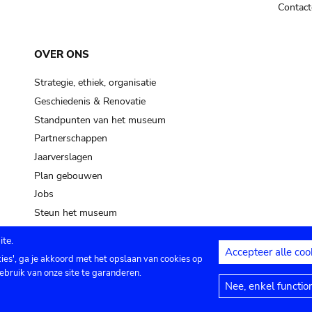
Contact
OVER ONS
Strategie, ethiek, organisatie
Geschiedenis & Renovatie
Standpunten van het museum
Partnerschappen
Jaarverslagen
Plan gebouwen
Jobs
Steun het museum
te.
Accepteer alle coo
kies', ga je akkoord met het opslaan van cookies op
ontact
Privacy instellingen
Juridische me
ebruik van onze site te garanderen.
Nee, enkel functio