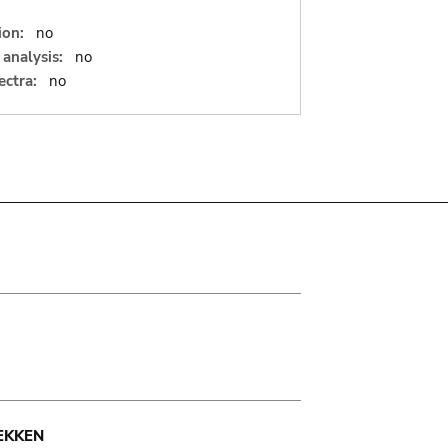
ion:
no
analysis:
no
ectra:
no
EKKEN