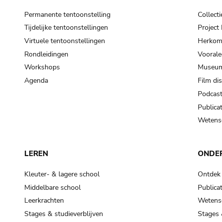
Permanente tentoonstelling
Collecti
Tijdelijke tentoonstellingen
Projec
Virtuele tentoonstellingen
Herkoms
Rondleidingen
Voorale
Workshops
Museum
Agenda
Film di
Podcas
Publicat
Wetensc
LEREN
ONDE
Kleuter- & lagere school
Ontdek
Middelbare school
Publicat
Leerkrachten
Wetensc
Stages & studieverblijven
Stages 