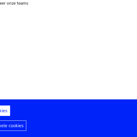
eer onze teams
kies
dedelingen
Toegankelijkheidsverklaring
nele cookies