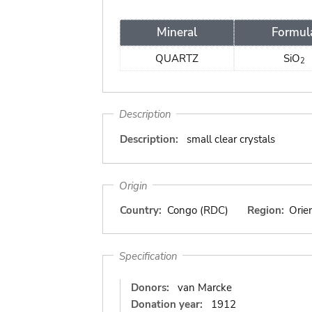
Mineral
Formul
QUARTZ
SiO
2
Description
Description:
small clear crystals
Origin
Country:
Congo (RDC)
Region:
Orie
Specification
Donors:
van Marcke
Donation year:
1912