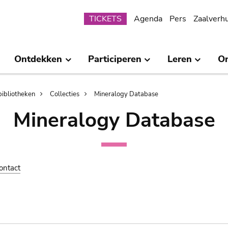
Submenu
TICKETS
Agenda
Pers
Zaalverh
Ontdekken
Participeren
Leren
O
bibliotheken
Collecties
Mineralogy Database
Mineralogy Database
ontact