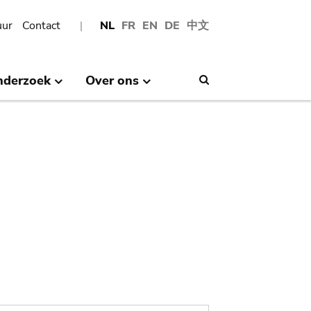
uur
Contact
NL
FR
EN
DE
中文
nderzoek
Over ons
Search