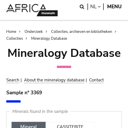
Skip
Skip
Search
LANGUAGE
NL
MENU
to
to
main
search
content
Breadcrumb
Home
Onderzoek
Collecties, archieven en bibliotheken
Collecties
Mineralogy Database
Mineralogy Database
Search
|
About the mineralogy database
|
Contact
Sample n° 3369
Minerals found in the sample
Mineral
CASSITERITE