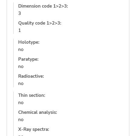
Dimension code 1>2>3:
3
Quality code 1>2>3:
1
Holotype:
no
Paratype:
no
Radioactive:
no
Thin section:
no
Chemical analysis:
no
X-Ray spectra: