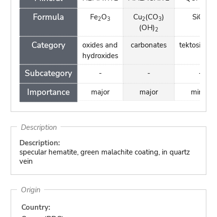
Formula
Fe
O
Cu
(CO
)
SiO
2
3
2
3
2
(OH)
2
Category
oxides and
carbonates
tektosilicat
hydroxides
Subcategory
-
-
-
Importance
major
major
minor
Description
Description:
specular hematite, green malachite coating, in quartz
vein
Origin
Country: