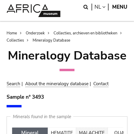
Skip
Skip
Search
LANGUAGE
NL
MENU
to
to
main
search
content
Breadcrumb
Home
Onderzoek
Collecties, archieven en bibliotheken
Collecties
Mineralogy Database
Mineralogy Database
Search
|
About the mineralogy database
|
Contact
Sample n° 3493
Minerals found in the sample
Mineral
HEMATITE
MALACHITE
QUARTZ