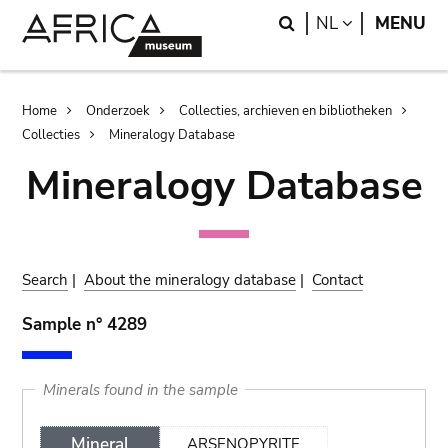
Skip
Skip
Search
LANGUAGE
NL
MENU
to
to
main
search
content
Breadcrumb
Home
Onderzoek
Collecties, archieven en bibliotheken
Collecties
Mineralogy Database
Mineralogy Database
Search
|
About the mineralogy database
|
Contact
Sample n° 4289
Minerals found in the sample
Mineral
ARSENOPYRITE