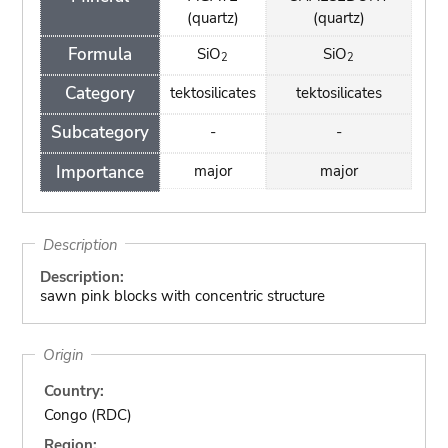
(quartz)
(quartz)
Formula
SiO
SiO
2
2
Category
tektosilicates
tektosilicates
Subcategory
-
-
Importance
major
major
Description
Description:
sawn pink blocks with concentric structure
Origin
Country:
Congo (RDC)
Region: