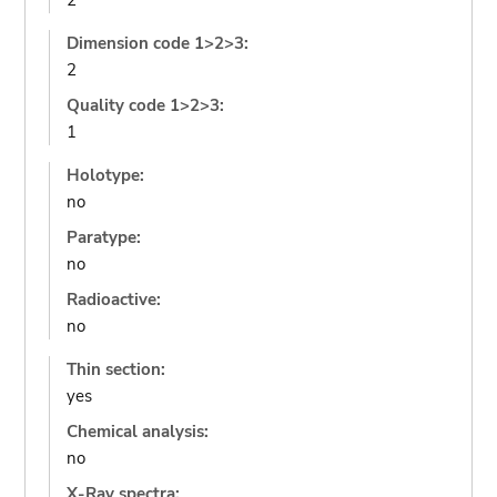
2
Dimension code 1>2>3:
2
Quality code 1>2>3:
1
Holotype:
no
Paratype:
no
Radioactive:
no
Thin section:
yes
Chemical analysis:
no
X-Ray spectra: