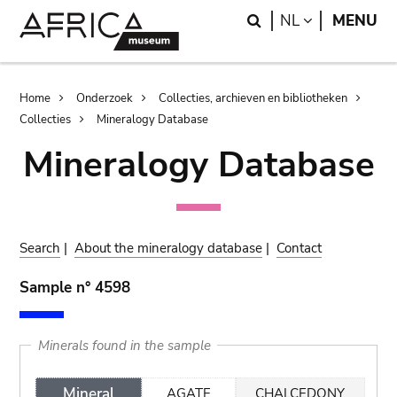
Skip
Skip
Search
LANGUAGE
NL
MENU
to
to
main
search
content
Breadcrumb
Home
Onderzoek
Collecties, archieven en bibliotheken
Collecties
Mineralogy Database
Mineralogy Database
Search
|
About the mineralogy database
|
Contact
Sample n° 4598
Minerals found in the sample
Mineral
AGATE
CHALCEDONY