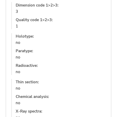
Dimension code 1>2>3:
3
Quality code 1>2>3:
1
Holotype:
no
Paratype:
no
Radioactive:
no
Thin section:
no
Chemical analysis:
no
X-Ray spectra: