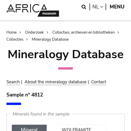
Skip
Skip
Search
LANGUAGE
NL
MENU
to
to
main
search
content
Breadcrumb
Home
Onderzoek
Collecties, archieven en bibliotheken
Collecties
Mineralogy Database
Mineralogy Database
Search
|
About the mineralogy database
|
Contact
Sample n° 4812
Minerals found in the sample
Mineral
WOLFRAMITE