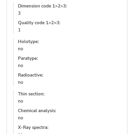
Dimension code 1>2>3:
3
Quality code 1>2>3:
1
Holotype:
no
Paratype:
no
Radioactive:
no
Thin section:
no
Chemical analysis:
no
X-Ray spectra: