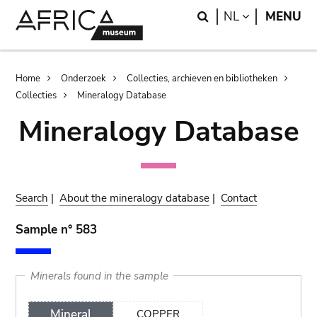
Skip
Skip
Search
LANGUAGE
NL
MENU
to
to
main
search
content
Breadcrumb
Home
Onderzoek
Collecties, archieven en bibliotheken
Collecties
Mineralogy Database
Mineralogy Database
Search
|
About the mineralogy database
|
Contact
Sample n° 583
Minerals found in the sample
Mineral
COPPER