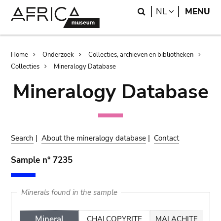
Skip
Skip
Search
LANGUAGE
NL
MENU
to
to
main
search
content
Breadcrumb
Home
Onderzoek
Collecties, archieven en bibliotheken
Collecties
Mineralogy Database
Mineralogy Database
Search
|
About the mineralogy database
|
Contact
Sample n° 7235
Minerals found in the sample
Mineral
CHALCOPYRITE
MALACHITE