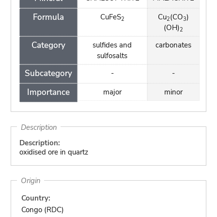
Formula
CuFeS
Cu
(CO
)
2
2
3
(OH)
2
Category
sulfides and
carbonates
sulfosalts
Subcategory
-
-
Importance
major
minor
Description
Description:
oxidised ore in quartz
Origin
Country:
Congo (RDC)