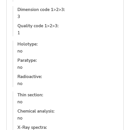
Dimension code 1>2>3:
3
Quality code 1>2>3:
1
Holotype:
no
Paratype:
no
Radioactive:
no
Thin section:
no
Chemical analysis:
no
X-Ray spectra: