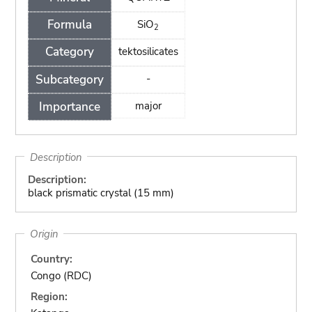
Formula
SiO
2
Category
tektosilicates
Subcategory
-
Importance
major
Description
Description:
black prismatic crystal (15 mm)
Origin
Country:
Congo (RDC)
Region: