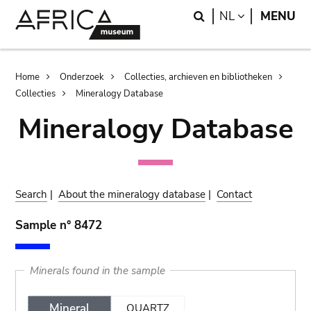
Skip
Skip
Search
LANGUAGE
NL
MENU
to
to
main
search
content
Breadcrumb
Home
Onderzoek
Collecties, archieven en bibliotheken
Collecties
Mineralogy Database
Mineralogy Database
Search
|
About the mineralogy database
|
Contact
Sample n° 8472
Minerals found in the sample
Mineral
QUARTZ