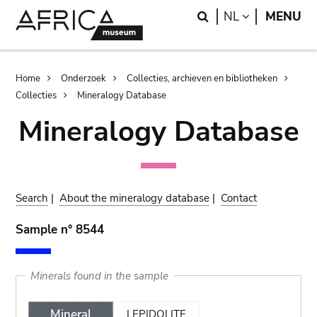
Skip
Skip
Search
LANGUAGE
NL
MENU
to
to
main
search
content
Breadcrumb
Home
Onderzoek
Collecties, archieven en bibliotheken
Collecties
Mineralogy Database
Mineralogy Database
Search
|
About the mineralogy database
|
Contact
Sample n° 8544
Minerals found in the sample
Mineral
LEPIDOLITE