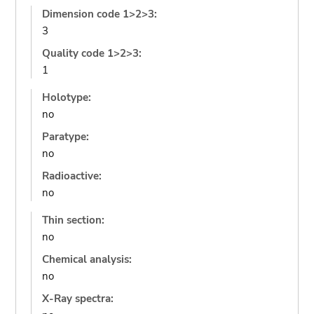
Dimension code 1>2>3:
3
Quality code 1>2>3:
1
Holotype:
no
Paratype:
no
Radioactive:
no
Thin section:
no
Chemical analysis:
no
X-Ray spectra: