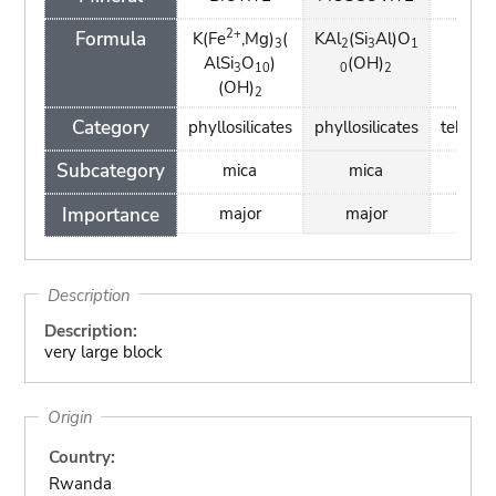
2+
Formula
K(Fe
,Mg)
(
KAl
(Si
Al)O
Si
3
2
3
1
AlSi
O
)
(OH)
3
10
0
2
(OH)
2
Category
phyllosilicates
phyllosilicates
tektosil
Subcategory
mica
mica
-
Importance
major
major
min
Description
Description:
very large block
Origin
Country:
Rwanda