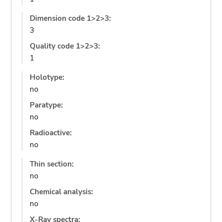
Dimension code 1>2>3:
3
Quality code 1>2>3:
1
Holotype:
no
Paratype:
no
Radioactive:
no
Thin section:
no
Chemical analysis:
no
X-Ray spectra: