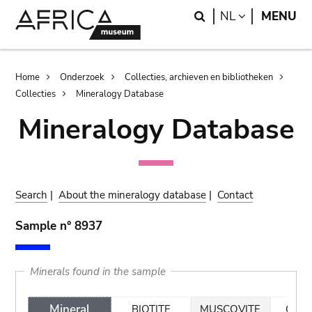
Skip
Skip
Search
LANGUAGE
NL
MENU
to
to
main
search
content
Breadcrumb
Home
Onderzoek
Collecties, archieven en bibliotheken
Collecties
Mineralogy Database
Mineralogy Database
Search
|
About the mineralogy database
|
Contact
Sample n° 8937
Minerals found in the sample
Mineral
BIOTITE
MUSCOVITE
QUA