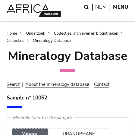
Skip
Skip
Search
LANGUAGE
NL
MENU
to
to
main
search
content
Breadcrumb
Home
Onderzoek
Collecties, archieven en bibliotheken
Collecties
Mineralogy Database
Mineralogy Database
Search
|
About the mineralogy database
|
Contact
Sample n° 10052
Minerals found in the sample
Mineral
URANOPHANE