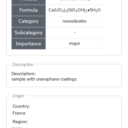
Formula
Ca(UO
)
(SiO
OH)
•5H
O
2
2
3
2
2
Category
nesosilicates
Subcategory
-
Importance
major
Description
Description:
sample with uranophane coatings
Origin
Country:
France
Region: