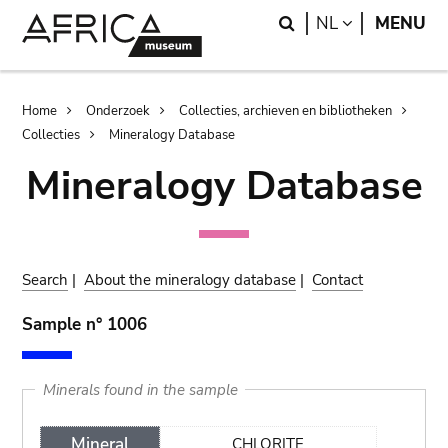
Skip
Skip
Search
LANGUAGE
NL
MENU
to
to
main
search
content
Breadcrumb
Home
Onderzoek
Collecties, archieven en bibliotheken
Collecties
Mineralogy Database
Mineralogy Database
Search
|
About the mineralogy database
|
Contact
Sample n° 1006
Minerals found in the sample
Mineral
CHLORITE