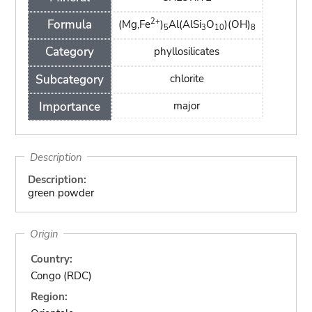
2+
Formula
(Mg,Fe
)
Al(AlSi
O
)(OH)
5
3
10
8
Category
phyllosilicates
Subcategory
chlorite
Importance
major
Description
Description:
green powder
Origin
Country:
Congo (RDC)
Region: