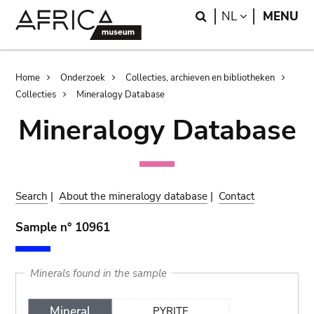
Skip
Skip
Search
LANGUAGE
NL
MENU
to
to
main
search
content
Breadcrumb
Home
Onderzoek
Collecties, archieven en bibliotheken
Collecties
Mineralogy Database
Mineralogy Database
Search
|
About the mineralogy database
|
Contact
Sample n° 10961
Minerals found in the sample
Mineral
PYRITE