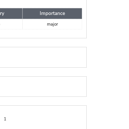
ry
Importance
e
major
:
1