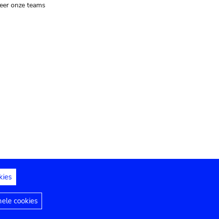
eer onze teams
kies
dedelingen
Toegankelijkheidsverklaring
nele cookies