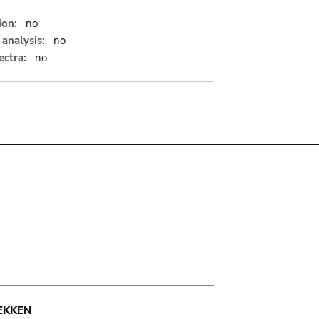
ion:
no
analysis:
no
ectra:
no
EKKEN