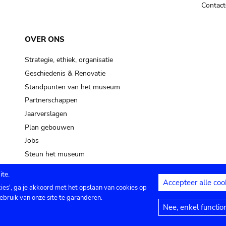
Contact
OVER ONS
Strategie, ethiek, organisatie
Geschiedenis & Renovatie
Standpunten van het museum
Partnerschappen
Jaarverslagen
Plan gebouwen
Jobs
Steun het museum
te.
Accepteer alle coo
kies', ga je akkoord met het opslaan van cookies op
ontact
Privacy instellingen
Juridische me
ebruik van onze site te garanderen.
Nee, enkel functio