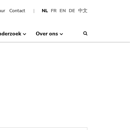
uur
Contact
NL
FR
EN
DE
中文
nderzoek
Over ons
Search