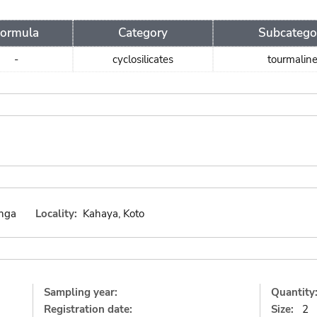
Formula
Category
Subcatego
-
cyclosilicates
tourmalin
nga
Locality:
Kahaya, Koto
Sampling year:
Quantity
Registration date:
Size:
2