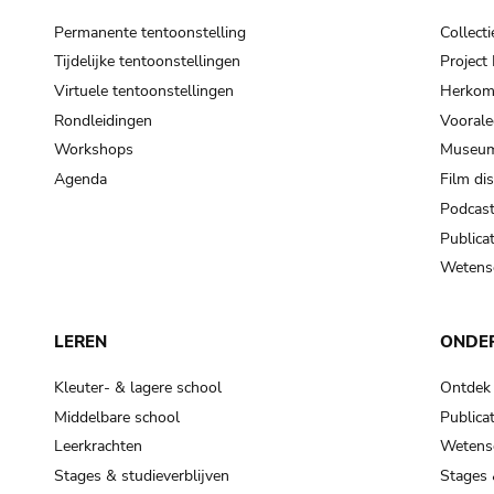
Permanente tentoonstelling
Collecti
Tijdelijke tentoonstellingen
Projec
Virtuele tentoonstellingen
Herkoms
Rondleidingen
Voorale
Workshops
Museum
Agenda
Film di
Podcas
Publicat
Wetensc
LEREN
ONDE
Kleuter- & lagere school
Ontdek
Middelbare school
Publicat
Leerkrachten
Wetensc
Stages & studieverblijven
Stages 