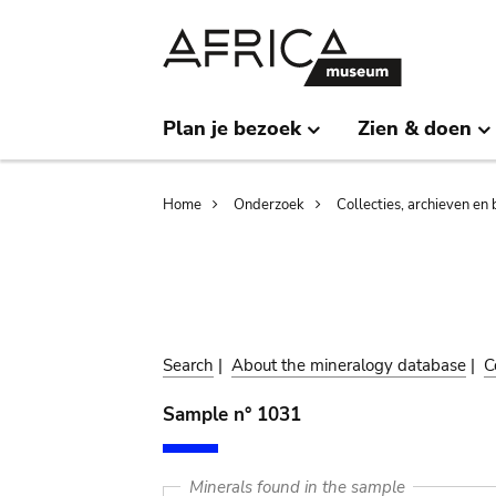
Skip
Skip
to
to
main
search
content
Plan je bezoek
Zien & doen
Breadcrumb
Home
Onderzoek
Collecties, archieven en 
Search
|
About the mineralogy database
|
C
Sample n° 1031
Minerals found in the sample