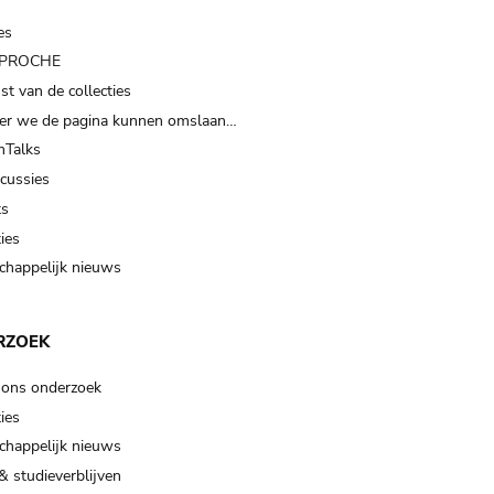
es
t PROCHE
t van de collecties
er we de pagina kunnen omslaan…
Talks
scussies
ts
ies
happelijk nieuws
RZOEK
 ons onderzoek
ies
happelijk nieuws
& studieverblijven