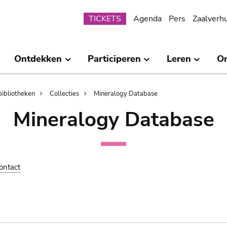
Submenu
TICKETS
Agenda
Pers
Zaalverh
Ontdekken
Participeren
Leren
O
bibliotheken
Collecties
Mineralogy Database
Mineralogy Database
ontact