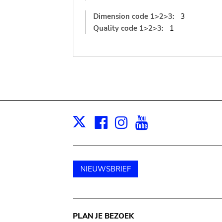
Dimension code 1>2>3:
3
Quality code 1>2>3:
1
Facebook
Instagram
Youtube
Print
X
NIEUWSBRIEF
Main
PLAN JE BEZOEK