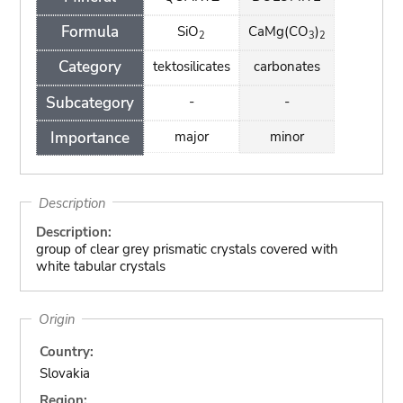
Formula
SiO
CaMg(CO
)
2
3
2
Category
tektosilicates
carbonates
Subcategory
-
-
Importance
major
minor
Description
Description:
group of clear grey prismatic crystals covered with
white tabular crystals
Origin
Country:
Slovakia
Region: