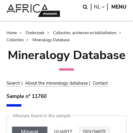
Skip
Skip
Search
LANGUAGE
NL
MENU
to
to
main
search
content
Breadcrumb
Home
Onderzoek
Collecties, archieven en bibliotheken
Collecties
Mineralogy Database
Mineralogy Database
Search
|
About the mineralogy database
|
Contact
Sample n° 11760
Minerals found in the sample
Mineral
QUARTZ
DOLOMITE