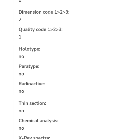
2
Dimension code 1>2>3:
2
Quality code 1>2>3:
1
Holotype:
no
Paratype:
no
Radioactive:
no
Thin section:
no
Chemical analysis:
no
X-Ray spectra: