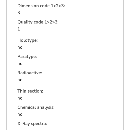
Dimension code 1>2>3:
3
Quality code 1>2>3:
1
Holotype:
no
Paratype:
no
Radioactive:
no
Thin section:
no
Chemical analysis:
no
X-Ray spectra: