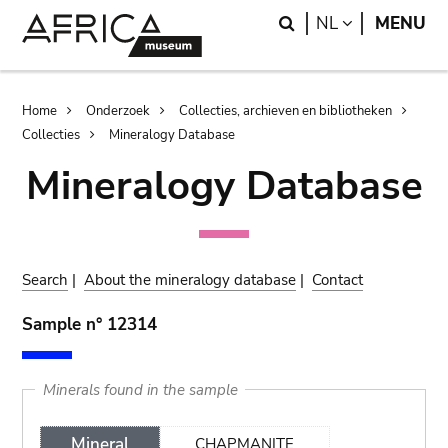
Skip
Skip
Search
LANGUAGE
NL
MENU
to
to
main
search
content
Breadcrumb
Home
Onderzoek
Collecties, archieven en bibliotheken
Collecties
Mineralogy Database
Mineralogy Database
Search
|
About the mineralogy database
|
Contact
Sample n° 12314
Minerals found in the sample
Mineral
CHAPMANITE