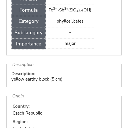
3+
3+
Formula
Fe
Sb
(SiO
)
(OH)
2
4
2
Category
phyllosilicates
Subcategory
-
Importance
major
Description
Description:
yellow earthy block (5 cm)
Origin
Country:
Czech Republic
Region: