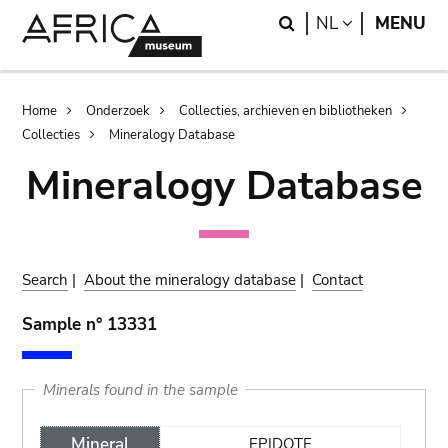
Skip
Skip
Search
LANGUAGE
NL
MENU
to
to
main
search
content
Breadcrumb
Home
Onderzoek
Collecties, archieven en bibliotheken
Collecties
Mineralogy Database
Mineralogy Database
Search
|
About the mineralogy database
|
Contact
Sample n° 13331
Minerals found in the sample
Mineral
EPIDOTE