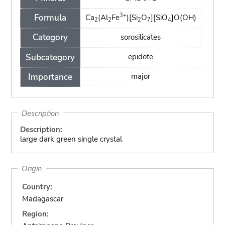
3+
Formula
Ca
(Al
Fe
)[Si
O
][SiO
]O(OH)
2
2
2
7
4
Category
sorosilicates
Subcategory
epidote
Importance
major
Description
Description:
large dark green single crystal
Origin
Country:
Madagascar
Region: