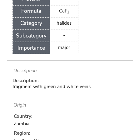
Formula
CaF
2
Category
halides
Subcategory
-
Importance
major
Description
Description:
fragment with green and white veins
Origin
Country:
Zambia
Region: