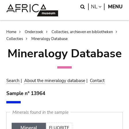
Skip
Skip
Search
LANGUAGE
NL
MENU
to
to
main
search
content
Breadcrumb
Home
Onderzoek
Collecties, archieven en bibliotheken
Collecties
Mineralogy Database
Mineralogy Database
Search
|
About the mineralogy database
|
Contact
Sample n° 13964
Minerals found in the sample
Mineral
FLUORITE