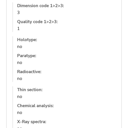
Dimension code 1>2>3:
3
Quality code 1>2>3:
1
Holotype:
no
Paratype:
no
Radioactive:
no
Thin section:
no
Chemical analysis:
no
X-Ray spectra: