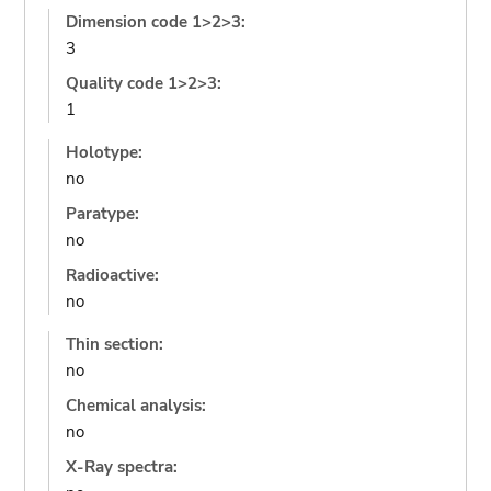
Dimension code 1>2>3:
3
Quality code 1>2>3:
1
Holotype:
no
Paratype:
no
Radioactive:
no
Thin section:
no
Chemical analysis:
no
X-Ray spectra: