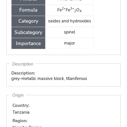
2+
3+
Formula
Fe
Fe
O
2
4
Category
oxides and hydroxides
Subcategory
spinel
Importance
major
Description
Description:
grey-metallic massive block, titaniferous
Origin
Country:
Tanzania
Region: