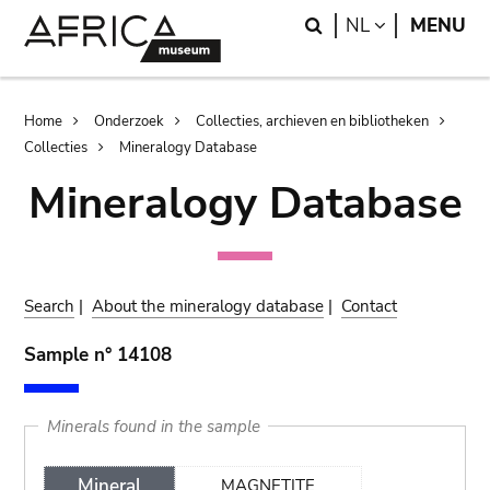
Skip
Skip
Search
LANGUAGE
NL
MENU
to
to
main
search
content
Breadcrumb
Home
Onderzoek
Collecties, archieven en bibliotheken
Collecties
Mineralogy Database
Mineralogy Database
Search
|
About the mineralogy database
|
Contact
Sample n° 14108
Minerals found in the sample
Mineral
MAGNETITE