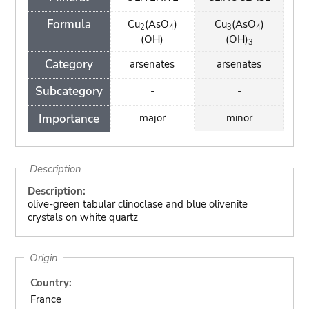
Formula
Cu
(AsO
)
Cu
(AsO
)
2
4
3
4
(OH)
(OH)
3
Category
arsenates
arsenates
Subcategory
-
-
Importance
major
minor
Description
Description:
olive-green tabular clinoclase and blue olivenite
crystals on white quartz
Origin
Country:
France