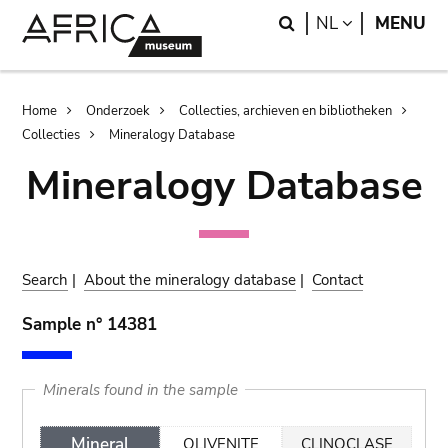
Skip
Skip
Search
LANGUAGE
NL
MENU
to
to
main
search
content
Breadcrumb
Home
Onderzoek
Collecties, archieven en bibliotheken
Collecties
Mineralogy Database
Mineralogy Database
Search
|
About the mineralogy database
|
Contact
Sample n° 14381
Minerals found in the sample
Mineral
OLIVENITE
CLINOCLASE