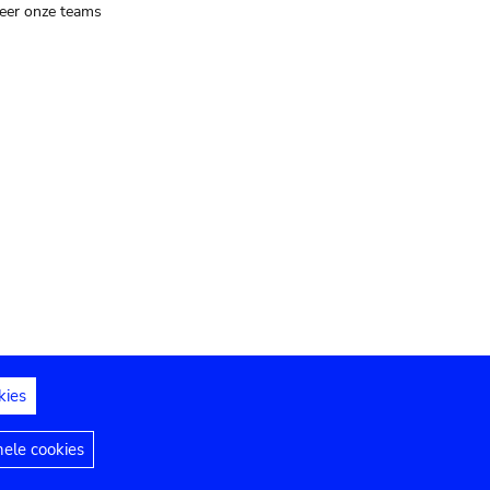
eer onze teams
kies
dedelingen
Toegankelijkheidsverklaring
nele cookies