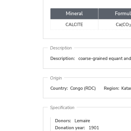
Mineral
Formul
CALCITE
Ca(CO
3
Description
Description:
coarse-grained equant and 
Origin
Country:
Congo (RDC)
Region:
Kata
Specification
Donors:
Lemaire
Donation year:
1901