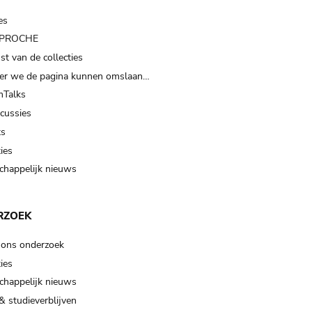
es
t PROCHE
t van de collecties
er we de pagina kunnen omslaan…
Talks
scussies
ts
ies
happelijk nieuws
RZOEK
 ons onderzoek
ies
happelijk nieuws
& studieverblijven