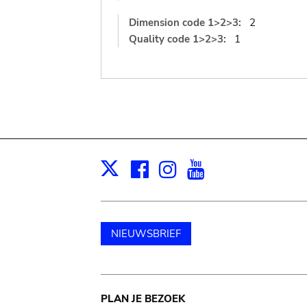
Dimension code 1>2>3:
2
Quality code 1>2>3:
1
Facebook
Instagram
Youtube
Print
X
NIEUWSBRIEF
Main
PLAN JE BEZOEK