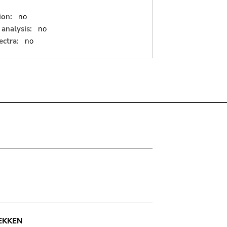
ion:
no
analysis:
no
ectra:
no
EKKEN