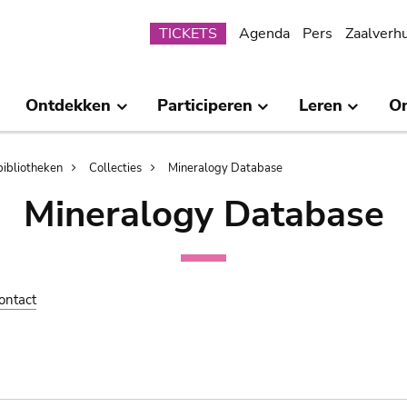
Submenu
TICKETS
Agenda
Pers
Zaalverh
Ontdekken
Participeren
Leren
O
bibliotheken
Collecties
Mineralogy Database
Mineralogy Database
ontact