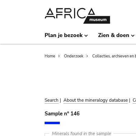
Skip
Skip
to
to
main
search
content
Plan je bezoek
Zien & doen
Breadcrumb
Home
Onderzoek
Collecties, archieven en 
Search
|
About the mineralogy database
|
C
Sample n° 146
Minerals found in the sample