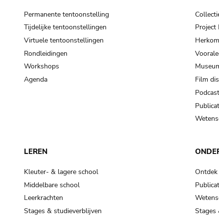
Permanente tentoonstelling
Collecti
Tijdelijke tentoonstellingen
Projec
Virtuele tentoonstellingen
Herkoms
Rondleidingen
Voorale
Workshops
Museum
Agenda
Film di
Podcas
Publicat
Wetensc
LEREN
ONDE
Kleuter- & lagere school
Ontdek
Middelbare school
Publicat
Leerkrachten
Wetensc
Stages & studieverblijven
Stages 