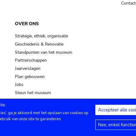
Contact
OVER ONS
Strategie, ethiek, organisatie
Geschiedenis & Renovatie
Standpunten van het museum
Partnerschappen
Jaarverslagen
Plan gebouwen
Jobs
Steun het museum
te.
Accepteer alle coo
kies', ga je akkoord met het opslaan van cookies op
ontact
Privacy instellingen
Juridische me
ebruik van onze site te garanderen.
Nee, enkel functio