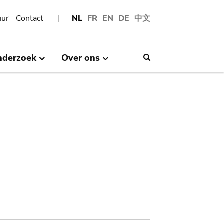
uur
Contact
NL
FR
EN
DE
中文
nderzoek
Over ons
Search