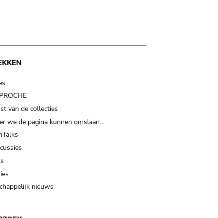
EKKEN
es
t PROCHE
t van de collecties
er we de pagina kunnen omslaan…
Talks
scussies
ts
ies
happelijk nieuws