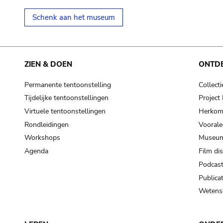
Schenk aan het museum
ZIEN & DOEN
ONTD
Permanente tentoonstelling
Collecti
Tijdelijke tentoonstellingen
Projec
Virtuele tentoonstellingen
Herkoms
Rondleidingen
Voorale
Workshops
Museum
Agenda
Film di
Podcas
Publicat
Wetensc