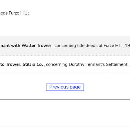
eeds Furze Hill
:
nant with Walter Trower
, concerning title deeds of Furze Hill , 19
to Trower, Still & Co.
, concerning Dorothy Tennant's Settlement 
Previous page