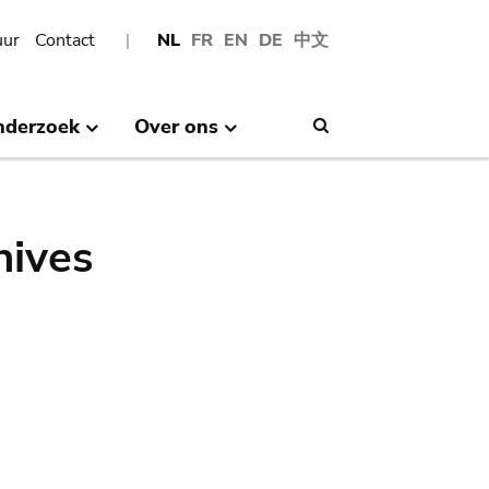
uur
Contact
NL
FR
EN
DE
中文
nderzoek
Over ons
Search
hives