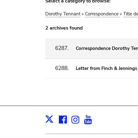
Select a category to browse:
Dorothy Tennant
»
Correspondence
»
Title d
2 archives found
6287.
Correspondence Dorothy Ten
6288.
Letter from Finch & Jennings 
Facebook
Instagram
Youtube
Print
X