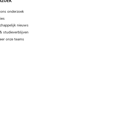
RZOEK
 ons onderzoek
ies
happelijk nieuws
& studieverblijven
eer onze teams