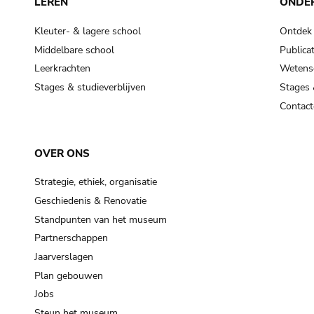
LEREN
ONDE
Kleuter- & lagere school
Ontdek
Middelbare school
Publicat
Leerkrachten
Wetensc
Stages & studieverblijven
Stages 
Contact
OVER ONS
Strategie, ethiek, organisatie
Geschiedenis & Renovatie
Standpunten van het museum
Partnerschappen
Jaarverslagen
Plan gebouwen
Jobs
Steun het museum