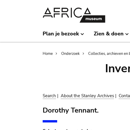
Skip
Skip
to
to
main
search
content
Plan je bezoek
Zien & doen
Breadcrumb
Home
Onderzoek
Collecties, archieven en 
Inve
Search
|
About the Stanley Archives
|
Conta
Dorothy Tennant.