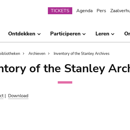
Submenu
TICKETS
Agenda
Pers
Zaalverh
Ontdekken
Participeren
Leren
O
bibliotheken
Archieven
Inventory of the Stanley Archives
ntory of the Stanley Arc
ct
|
Download