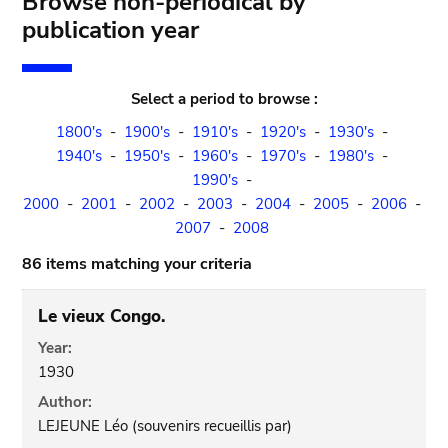
Browse non-periodical by
publication year
Select a period to browse :
1800's
-
1900's
-
1910's
-
1920's
-
1930's
-
1940's
-
1950's
-
1960's
-
1970's
-
1980's
-
1990's
-
2000
-
2001
-
2002
-
2003
-
2004
-
2005
-
2006
-
2007
-
2008
86 items matching your criteria
Le vieux Congo.
Year:
1930
Author:
LEJEUNE Léo (souvenirs recueillis par)