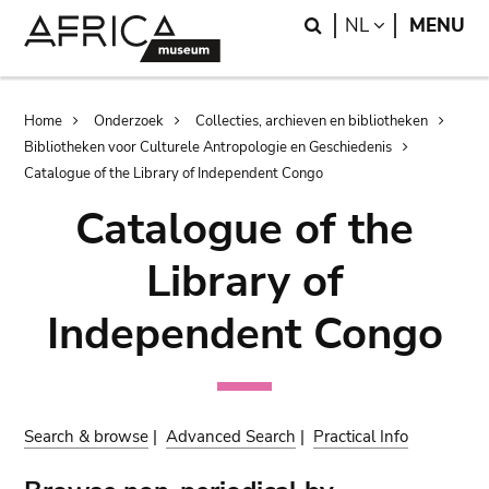
Skip
Skip
Search
LANGUAGE
NL
MENU
to
to
main
search
content
Breadcrumb
Home
Onderzoek
Collecties, archieven en bibliotheken
Bibliotheken voor Culturele Antropologie en Geschiedenis
Catalogue of the Library of Independent Congo
Catalogue of the
Library of
Independent Congo
Search & browse
|
Advanced Search
|
Practical Info