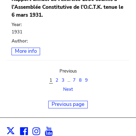
l'Assemblée Constitutive de l'O.C.T.K. tenue le
6 mars 1931.
Year:
1931
Author:
More info
Previous
1
2
3
...
7
8
9
Next
Previous page
Facebook
Instagram
Youtube
Print
X