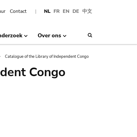
uur
Contact
NL
FR
EN
DE
中文
nderzoek
Over ons
Search
Catalogue of the Library of Independent Congo
ndent Congo