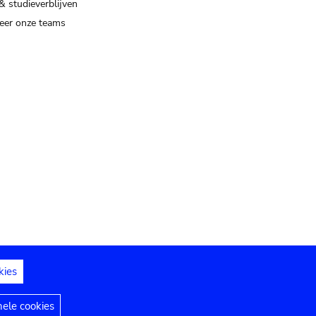
& studieverblijven
eer onze teams
kies
dedelingen
Toegankelijkheidsverklaring
nele cookies