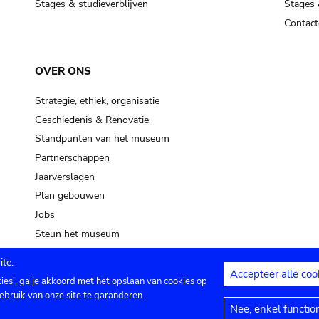
Stages & studieverblijven
Stages 
Contact
OVER ONS
Strategie, ethiek, organisatie
Geschiedenis & Renovatie
Standpunten van het museum
Partnerschappen
Jaarverslagen
Plan gebouwen
Jobs
Steun het museum
te.
Accepteer alle coo
kies', ga je akkoord met het opslaan van cookies op
ontact
Privacy instellingen
Juridische me
ebruik van onze site te garanderen.
Nee, enkel functio