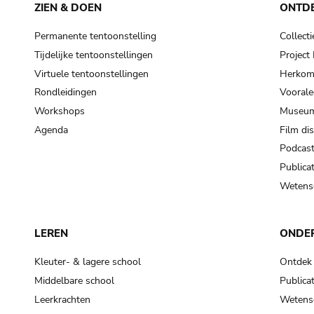
ZIEN & DOEN
ONTD
Permanente tentoonstelling
Collecti
Tijdelijke tentoonstellingen
Projec
Virtuele tentoonstellingen
Herkoms
Rondleidingen
Voorale
Workshops
Museum
Agenda
Film di
Podcas
Publicat
Wetensc
LEREN
ONDE
Kleuter- & lagere school
Ontdek
Middelbare school
Publicat
Leerkrachten
Wetensc