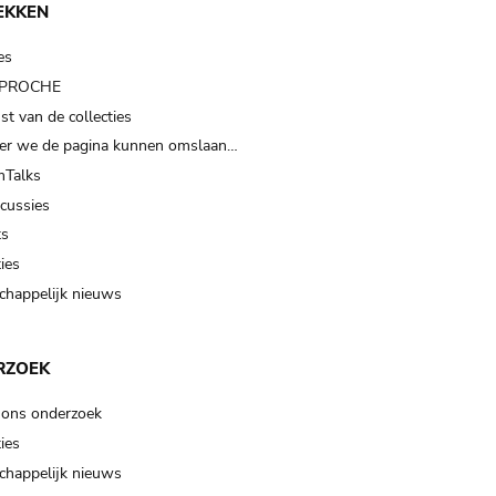
EKKEN
es
t PROCHE
t van de collecties
er we de pagina kunnen omslaan…
Talks
scussies
ts
ies
happelijk nieuws
RZOEK
 ons onderzoek
ies
happelijk nieuws