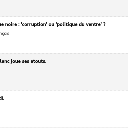
 noire : 'corruption' ou 'politique du ventre' ?
nçois
anc joue ses atouts.
a
i.