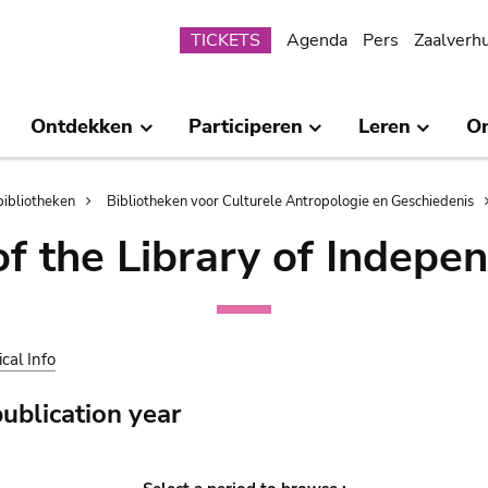
Submenu
TICKETS
Agenda
Pers
Zaalverh
Ontdekken
Participeren
Leren
O
bibliotheken
Bibliotheken voor Culturele Antropologie en Geschiedenis
of the Library of Indepe
ical Info
ublication year