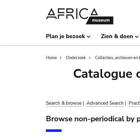
Skip
Skip
to
to
main
search
content
Plan je bezoek
Zien & doen
Breadcrumb
Home
Onderzoek
Collecties, archieven en 
Catalogue 
Search & browse
|
Advanced Search
|
Pract
Browse non-periodical by p