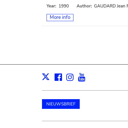
Year:
1990
Author:
GAUDARD Jean P
More info
Facebook
Instagram
Youtube
Print
X
NIEUWSBRIEF