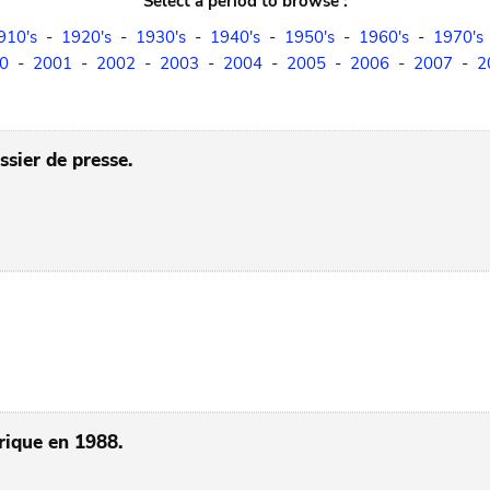
Select a period to browse :
910's
-
1920's
-
1930's
-
1940's
-
1950's
-
1960's
-
1970's
0
-
2001
-
2002
-
2003
-
2004
-
2005
-
2006
-
2007
-
2
sier de presse.
rique en 1988.