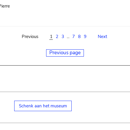
ierre
Previous
1
2
3
...
7
8
9
Next
Previous page
Schenk aan het museum