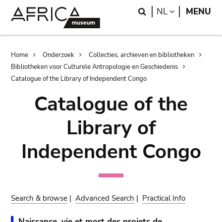
Skip
Skip
Search
LANGUAGE
NL
MENU
to
to
main
search
content
Breadcrumb
Home
Onderzoek
Collecties, archieven en bibliotheken
Bibliotheken voor Culturele Antropologie en Geschiedenis
Catalogue of the Library of Independent Congo
Catalogue of the
Library of
Independent Congo
Search & browse
|
Advanced Search
|
Practical Info
Naissance, vie et mort des projets de