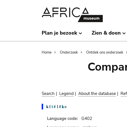
Skip
Skip
to
to
main
search
content
Plan je bezoek
Zien & doen
Breadcrumb
Home
Onderzoek
Ontdek ons onderzoek
Compar
Search
|
Legend
|
About the database
|
Ref
Language code:
G402