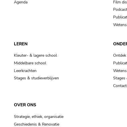
Agenda
Film di
Podcas
Publicat
Wetensc
LEREN
ONDE
Kleuter- & lagere school
Ontdek
Middelbare school
Publicat
Leerkrachten
Wetensc
Stages & studieverblijven
Stages 
Contact
OVER ONS
Strategie, ethiek, organisatie
Geschiedenis & Renovatie