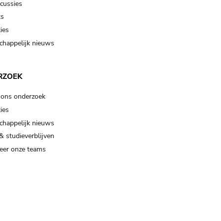
scussies
ts
ies
happelijk nieuws
RZOEK
 ons onderzoek
ies
happelijk nieuws
& studieverblijven
eer onze teams