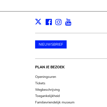
Facebook
Instagram
Youtube
Print
X
NIEUWSBRIEF
Main
PLAN JE BEZOEK
navigation
Openingsuren
Tickets
Wegbeschrijving
Toegankelijkheid
Familievriendelijk museum