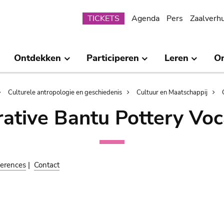
Submenu
TICKETS
Agenda
Pers
Zaalverh
Ontdekken
Participeren
Leren
O
Culturele antropologie en geschiedenis
Cultuur en Maatschappij
ative Bantu Pottery Voc
erences
|
Contact