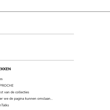
EKKEN
es
t PROCHE
t van de collecties
er we de pagina kunnen omslaan…
Talks