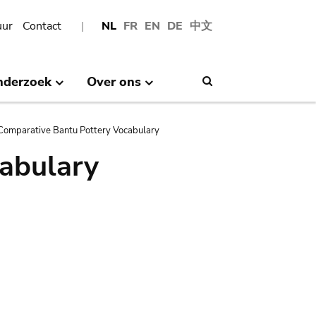
uur
Contact
NL
FR
EN
DE
中文
nderzoek
Over ons
Search
Comparative Bantu Pottery Vocabulary
abulary