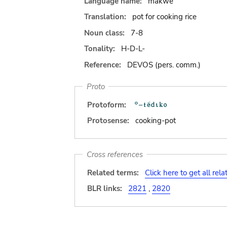
Language name:
makwe
Translation:
pot for cooking rice
Noun class:
7-8
Tonality:
H-D-L-
Reference:
DEVOS (pers. comm.)
Proto
Protoform:
Protosense:
cooking-pot
Cross references
Related terms:
Click here to get all rel
BLR links:
2821
,
2820