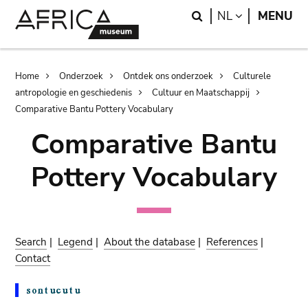
Skip
Skip
Search
LANGUAGE
NL
MENU
to
to
main
search
content
Breadcrumb
Home
Onderzoek
Ontdek ons onderzoek
Culturele
antropologie en geschiedenis
Cultuur en Maatschappij
Comparative Bantu Pottery Vocabulary
Comparative Bantu
Pottery Vocabulary
Search
|
Legend
|
About the database
|
References
|
Contact