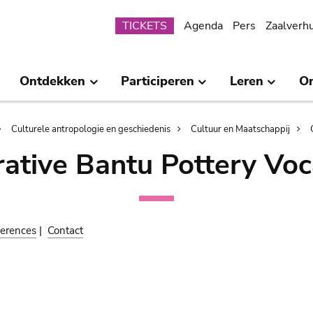
Submenu
TICKETS
Agenda
Pers
Zaalverh
Ontdekken
Participeren
Leren
O
Culturele antropologie en geschiedenis
Cultuur en Maatschappij
ative Bantu Pottery Voc
erences
|
Contact