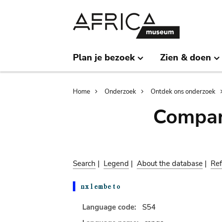
Skip
Skip
to
to
main
search
content
Plan je bezoek
Zien & doen
Breadcrumb
Home
Onderzoek
Ontdek ons onderzoek
Compar
Search
|
Legend
|
About the database
|
Ref
Language code:
S54