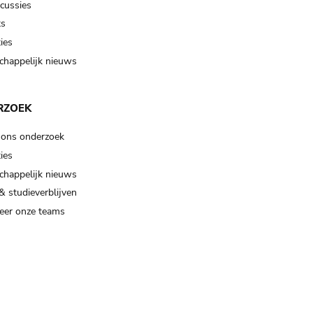
scussies
ts
ies
happelijk nieuws
RZOEK
 ons onderzoek
ies
happelijk nieuws
& studieverblijven
eer onze teams