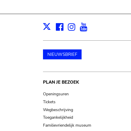
Facebook
Instagram
Youtube
Print
X
NIEUWSBRIEF
Main
PLAN JE BEZOEK
navigation
Openingsuren
Tickets
Wegbeschrijving
Toegankelijkheid
Familievriendelijk museum