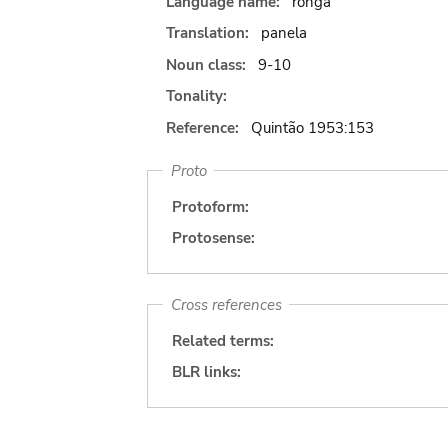
Language name:
ronga
Translation:
panela
Noun class:
9-10
Tonality:
Reference:
Quintão 1953:153
Proto
Protoform:
Protosense:
Cross references
Related terms:
BLR links: