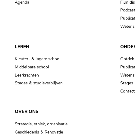
Agenda
Film di
Podcas
Publicat
Wetensc
LEREN
ONDE
Kleuter- & lagere school
Ontdek
Middelbare school
Publicat
Leerkrachten
Wetensc
Stages & studieverblijven
Stages 
Contact
OVER ONS
Strategie, ethiek, organisatie
Geschiedenis & Renovatie