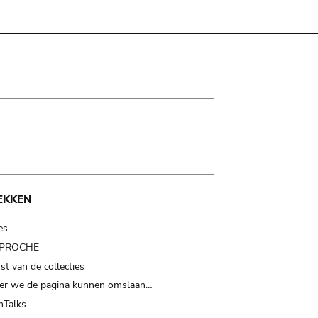
EKKEN
es
t PROCHE
t van de collecties
er we de pagina kunnen omslaan…
Talks