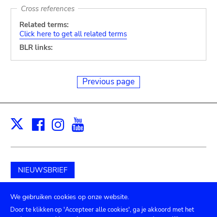
Cross references
Related terms:
Click here to get all related terms
BLR links:
Previous page
Facebook
Instagram
Youtube
Print
X
NIEUWSBRIEF
Schenk aan het museum
We gebruiken cookies op onze website.
Door te klikken op 'Accepteer alle cookies', ga je akkoord met het