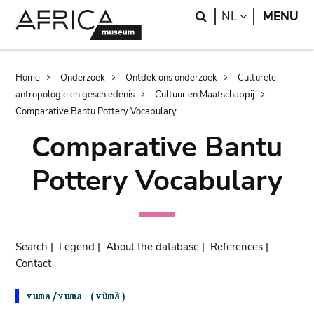
Skip
Skip
Search
LANGUAGE
NL
MENU
to
to
main
search
content
Breadcrumb
Home
Onderzoek
Ontdek ons onderzoek
Culturele
antropologie en geschiedenis
Cultuur en Maatschappij
Comparative Bantu Pottery Vocabulary
Comparative Bantu
Pottery Vocabulary
Search
|
Legend
|
About the database
|
References
|
Contact