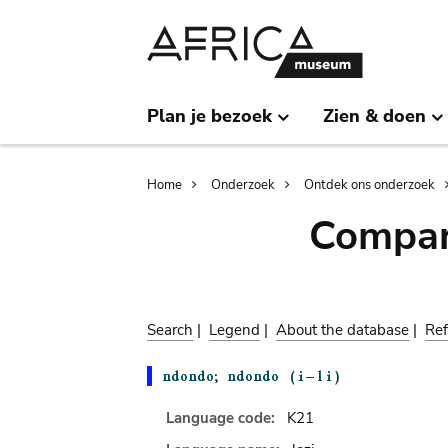
Skip
Skip
to
to
main
search
content
Plan je bezoek
Zien & doen
Breadcrumb
Home
Onderzoek
Ontdek ons onderzoek
Compar
Search
|
Legend
|
About the database
|
Ref
Language code:
K21