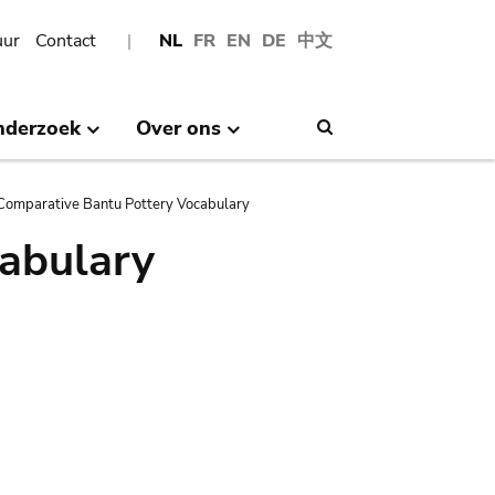
uur
Contact
NL
FR
EN
DE
中文
nderzoek
Over ons
Search
Comparative Bantu Pottery Vocabulary
abulary