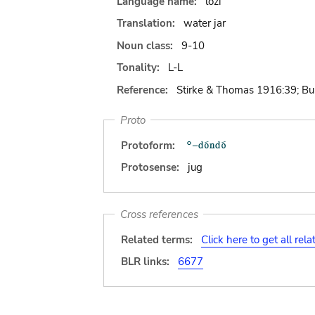
Language name:
lozi
Translation:
water jar
Noun class:
9-10
Tonality:
L-L
Reference:
Stirke & Thomas 1916:39; Bu
Proto
Protoform:
Protosense:
jug
Cross references
Related terms:
Click here to get all rel
BLR links:
6677