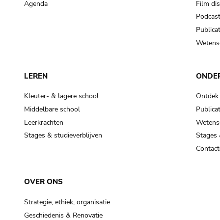
Agenda
Film di
Podcas
Publicat
Wetensc
LEREN
ONDE
Kleuter- & lagere school
Ontdek
Middelbare school
Publicat
Leerkrachten
Wetensc
Stages & studieverblijven
Stages 
Contact
OVER ONS
Strategie, ethiek, organisatie
Geschiedenis & Renovatie