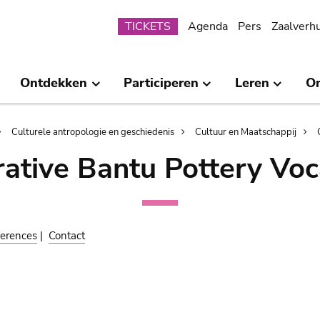
Submenu
TICKETS
Agenda
Pers
Zaalverh
Ontdekken
Participeren
Leren
O
Culturele antropologie en geschiedenis
Cultuur en Maatschappij
ative Bantu Pottery Voc
erences
|
Contact