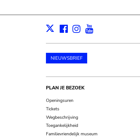
Facebook
Instagram
Youtube
Print
X
NIEUWSBRIEF
Main
PLAN JE BEZOEK
navigation
Openingsuren
Tickets
Wegbeschrijving
Toegankelijkheid
Familievriendelijk museum