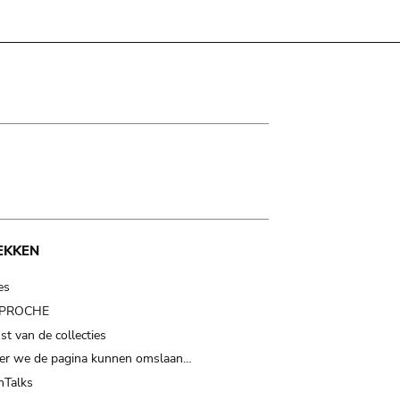
EKKEN
es
t PROCHE
t van de collecties
er we de pagina kunnen omslaan…
Talks