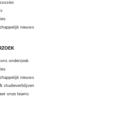
scussies
ts
ies
happelijk nieuws
RZOEK
 ons onderzoek
ies
happelijk nieuws
& studieverblijven
eer onze teams